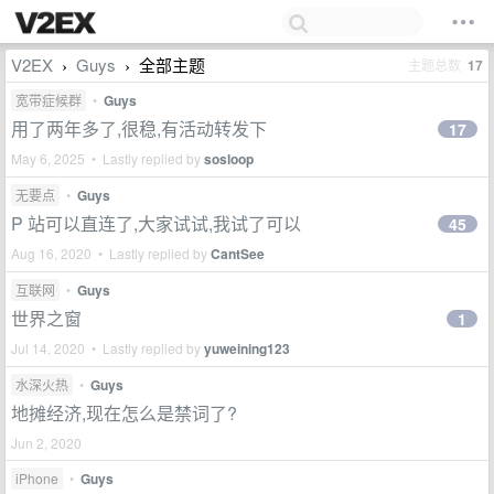
V2EX
Guys
全部主题
主题总数
17
›
›
宽带症候群
•
Guys
用了两年多了,很稳,有活动转发下
17
May 6, 2025 • Lastly replied by
sosloop
无要点
•
Guys
P 站可以直连了,大家试试,我试了可以
45
Aug 16, 2020 • Lastly replied by
CantSee
互联网
•
Guys
世界之窗
1
Jul 14, 2020 • Lastly replied by
yuweining123
水深火热
•
Guys
地摊经济,现在怎么是禁词了?
Jun 2, 2020
iPhone
•
Guys