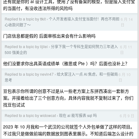
还有就是你的 ai 设计工具，使用了没有备案的模型，但是接入支付宝
的当面付，有没收违法所得的风险吗
Replied to a topic by ttkit
个人开发者接入支付宝当面付！再也不用担
6 月 14
›
日
心收款问题了～
门店信息都是假的 后面审核出来会有什么影响吗
Replied to a topic by lijilei
分享下我一个专科生是如何努力三年进入
6 月 11
›
日
500 强美企的
他们没要求你出具英语成绩单（雅思或 Pte ）吗？后面也没补上？
Replied to a topic by nevin47
给大家注入一点 AI 焦虑，和一些破局
6 月 10
›
日
思考
豆包表示你所谓的创意不过是从一些老方案上东拼西凑出一套新方
案。并接着给出了三个创意方向，具体内容我就不复制过来了，你们
找豆包试试
Replied to a topic by widowcat
现在 ai 能写报表 sql 吗
6 月 9 日
›
2023 年 10 月我和一个武汉的公司就签个人外包单做了这样的项目。
不过我只是做做前端的数据放到图表里展示。不知道后端怎么设计的