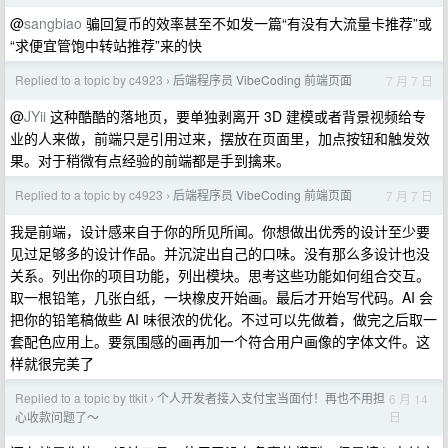
@
sangbiao
骗回复币的效率甚至不如发一篇“有没有大流量卡推荐”或
“求便宜管饱中转站推荐”来的快
Replied to a topic by c4923
后端程序员 VibeCoding 前端页面
7 月 7 日
›
@
JYii
这种酷酷的落地页，要单独剥离开 3D 建模或者背景视频给专
业的人来做，前端只是引用过来，摆放在页面里，加点按钮和触发效
果。对于稍微有点经验的前端都是手到擒来。
Replied to a topic by c4923
后端程序员 VibeCoding 前端页面
7 月 7 日
›
我是前端，设计感来自于你的所见所闻。你想做出优秀的设计至少要
见过足够多的设计作品。并沉淀出自己的口味。没有那么多设计也没
关系。列出你的项目功能，列出模块。思考这些功能如何组合交互。
取一根铅笔，几张白纸，一块橡皮开始画。最后才开始写代码。AI 会
把你的铅笔稿做些 AI 味很浓的优化。不过可以先做着，做完之后取一
套配色应用上。要氛围感的画再加一个符合用户画像的字体文件。这
样就很完美了
Replied to a topic by ttkit
个人开发者接入支付宝当面付！再也不用担
6 月 14
›
日
心收款问题了～