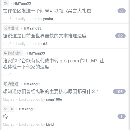
水
•
HMYang33
在评论区发送一个问号可以领取禁言大礼包
8
Jun 6 • Lastly replied by
yesha
分享发现
•
HMYang33
据说这是目前全世界最快的文本推理速度
22
Jun 3 • Lastly replied by
tf2
中转站测评
•
HMYang33
谁家的平台能有反代或中转 groq.com 的 LLM？让
我体验一下他家的速度
Jun 2
职场话题
•
HMYang33
想知道你们曾经离职的主要核心原因都是什么？
106
May 29 • Lastly replied by
song100e
V2EX
•
HMYang33
🤐
1
May 26 • Lastly replied by
Livid