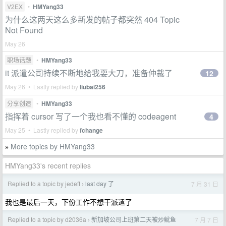
V2EX
•
HMYang33
为什么这两天这么多新发的帖子都突然 404 Topic
Not Found
May 26
职场话题
•
HMYang33
it 派遣公司持续不断地给我耍大刀，准备仲裁了
12
May 26 • Lastly replied by
liubai256
分享创造
•
HMYang33
指挥着 cursor 写了一个我也看不懂的 codeagent
4
May 25 • Lastly replied by
fchange
More topics by HMYang33
»
HMYang33's recent replies
Replied to a topic by jedeft
last day 了
7 月 31 日
›
我也是最后一天，下份工作不想干派遣了
Replied to a topic by d2036a
新加坡公司上班第二天被炒鱿鱼
7 月 7 日
›