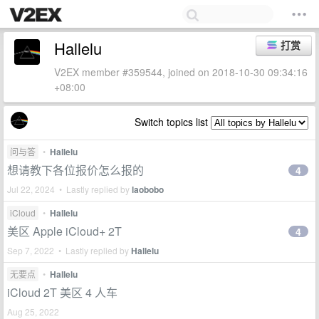
Hallelu
打赏
V2EX member #359544, joined on 2018-10-30 09:34:16
+08:00
Switch topics list
问与答
•
Hallelu
想请教下各位报价怎么报的
4
Jul 22, 2024 • Lastly replied by
laobobo
iCloud
•
Hallelu
美区 Apple iCloud+ 2T
4
Sep 7, 2022 • Lastly replied by
Hallelu
无要点
•
Hallelu
iCloud 2T 美区 4 人车
Aug 25, 2022