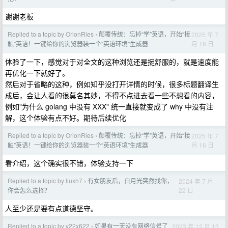
谢谢老板
Replied to a topic by OrionRies
颠覆传统：忘掉“学”英语，开始“接
2025 年 7
›
月 16 日
触”英语！一键给你的浏览器装一个“英语环境”生成器
体验了一下，感觉对于对全文的这种浏览还是挺舒服的，就是速度能
再优化一下就好了。
然后对于省略的这种，例如知乎没打开详情的时候，很多标题翻译生
成后，会让人看的很莫名其妙，不得不点进去看一些不想看的内容，
例如"为什么 golang 中没有 XXX" 统一直接就变成了 why 中没有注
解，这个体验有点不好。期待后续优化
Replied to a topic by OrionRies
颠覆传统：忘掉“学”英语，开始“接
2025 年 7
›
月 16 日
触”英语！一键给你的浏览器装一个“英语环境”生成器
看介绍，这个确实很不错，体验支持一下
Replied to a topic by liuxh7
有女朋友后，白月光突然找你，
2024 年 7 月
›
22 日
你会怎么选择？
人至少还是要有点道德坚守。
Replied to a topic by v22x622
如果有一天没有网络信号了
2023 年 12 月 13
›