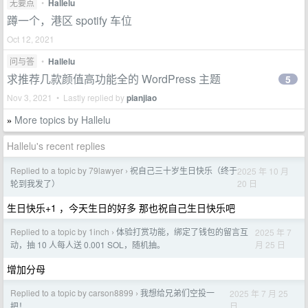
无要点
•
Hallelu
蹲一个，港区 spotify 车位
Oct 12, 2021
问与答
•
Hallelu
求推荐几款颜值高功能全的 WordPress 主题
5
Nov 3, 2021 • Lastly replied by
pianjiao
More topics by Hallelu
»
Hallelu's recent replies
Replied to a topic by 79lawyer
祝自己三十岁生日快乐（终于
2025 年 10 月
›
20 日
轮到我发了）
生日快乐+1 ，今天生日的好多 那也祝自己生日快乐吧
Replied to a topic by 1inch
体验打赏功能，绑定了钱包的留言互
2025 年 7
›
月 25 日
动，抽 10 人每人送 0.001 SOL，随机抽。
增加分母
Replied to a topic by carson8899
我想给兄弟们空投一
2025 年 7 月 25
›
日
把！