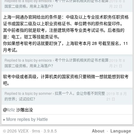
Replied to a topic by emisora
考个什么计算机相关的证书才能算
2019 年 8
›
月 22 日
国家二级资格，用来上海落户？
上海一网通办官网给出的条件是：中级及以上专业技术职务任职资格
证书或国家二级及以上职业资格证书、单位聘书的原件和复印件。
其中前者指的就是软考，注册建筑师等专业类考试证书。后者指的
是：电工，钳工等技能类证书。
你如果想考软考的话就要赶快了，上海软考本月 28 号截至报名，11
月考试。
Replied to a topic by emisora
考个什么计算机相关的证书才能算
2019 年 8
›
月 21 日
国家二级资格，用来上海落户？
软考中级或者高级，计算机类的国家资格只要稍微一想就能想到软考
吧。
Replied to a topic by sommer
拉黑一个人，会让你看不到完整
2019 年 8 月
›
21 日
的世界；试试拉红？
@
lizliz
沙雕出没
More replies by Hattle
»
© 2026 V2EX · 9ms · 3.9.8.5
About
·
Language