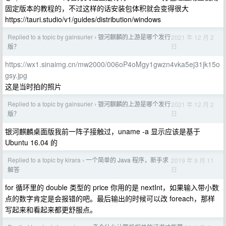
固定版本的教程的，不过这样的话安装包体积就会变得很大
https://tauri.studio/v1/guides/distribution/windows
Replied to a topic by gainsurier
银河麒麟的上游是哪个发行
2021 年 12 月 2
›
日
版？
https://wx1.sinaimg.cn/mw2000/006oP4oMgy1gwzn4vka5ej31jk15o
gsy.jpg
这是当时拍的照片
Replied to a topic by gainsurier
银河麒麟的上游是哪个发行
2021 年 12 月 2
›
日
版？
银河麒麟桌面版我前一阵子接触过，uname -a 显示应该是基于
Ubuntu 16.04 的
Replied to a topic by kirara
一个简单的 Java 程序，新手求
2019 年 9 月 11
›
日
解答
for 循环里的 double 类型的 price 你用的是 nextInt，如果输入带小数
点的数字肯定是会报错的吧。最后输出的时候可以改 foreach，那样
写起来和看起来都更舒服点。