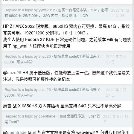
Replied to a topic by yyws2012
想买一台笔记本装 Linux ，必须
2022 年 12
›
月 31 日
有 6800H/125(7)00H， 32G 内存，指纹能用， LCD
HP ZHANX 2022 锐龙版。6850HS 双内存可更换，最高 64G ，指纹
完美可用。1920*1200 分辨率。16 寸 1.9KG 。
我个人使用 Fedora 37 KDE 日常无硬件问题，之前版本 wifi 有问题禁
用了 hp_wmi 内核模块也能正常使用
Replied to a topic by enzo26
机械革命 code01 新版出来了，
2022 年 7 月
›
27 日
6800H,可以冲吗？
@
enzo26
HS 属于低压版，性能释放上差一点。散热这个我倒是没关
注过，我是按照可扩展性找的笔记本
Replied to a topic by enzo26
机械革命 code01 新版出来了，
2022 年 7 月
›
27 日
6800H,可以冲吗？
惠普 战 X 6850HS 双内存插槽 至高支持 64G 只不过不是高分屏
Replied to a topic by opentrade
Rust 桌面程序选 Flutter 还
2022 年 5 月 18
›
日
是 Tauri？
@
opentrade
tauri 的官方文档里是有将 webview2 打包进应用里使用