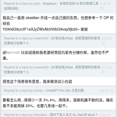
Replied to a topic by yjxjn
Snaptium：本地优先的 AI 知识管理工具
6 月 29
›
日
[送激活码]
我自己一直用 obsidian 外挂一点自己搭的东西，也想参考一下 OP 的
经验
Y290dG9uc3F1aXJyZWxAb3V0bG9vay5jb20= 谢谢
Replied to a topic by viewer003
[分享创造] Rota · 把家里细碎的家务
6 月 24
›
日
优雅地分给每个人
@
kev1nzh
比如说我和我老婆经常因为家务分摊吵架，虽然也不严
重。
Replied to a topic by viewer003
[分享创造] Rota · 把家里细碎的家务
6 月 24
›
日
优雅地分给每个人
感觉这个场景很有意思，我来做测试小白鼠
Replied to a topic by lizhian
ChatGPT Pro 20x 才是归宿
5 月 21 日
›
要看怎么用...用得少一天 3% 4%，用得多，我歇机器不歇的话，确实
差不多能用掉 20%，也要几条线一起干。
Replied to a topic by Helcatele
想问下有人关注 GL.iNet 的 Mudi 7
5 月 20
›