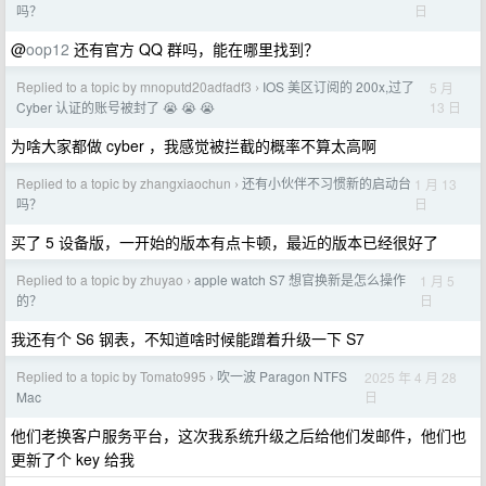
日
吗？
@
oop12
还有官方 QQ 群吗，能在哪里找到？
Replied to a topic by mnoputd20adfadf3
IOS 美区订阅的 200x,过了
5 月
›
13 日
Cyber 认证的账号被封了 😭 😭 😭
为啥大家都做 cyber ，我感觉被拦截的概率不算太高啊
Replied to a topic by zhangxiaochun
还有小伙伴不习惯新的启动台
1 月 13
›
日
吗？
买了 5 设备版，一开始的版本有点卡顿，最近的版本已经很好了
Replied to a topic by zhuyao
apple watch S7 想官换新是怎么操作
1 月 5
›
日
的？
我还有个 S6 钢表，不知道啥时候能蹭着升级一下 S7
Replied to a topic by Tomato995
吹一波 Paragon NTFS
2025 年 4 月 28
›
日
Mac
他们老换客户服务平台，这次我系统升级之后给他们发邮件，他们也
更新了个 key 给我