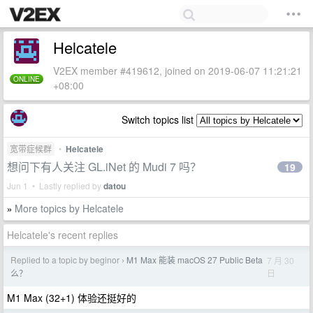
Helcatele
V2EX member #419612, joined on 2019-06-07 11:21:21
ONLINE
+08:00
Switch topics list
宽带症候群
•
Helcatele
想问下有人关注 GL.iNet 的 Mudi 7 吗？
19
Jun 1 • Lastly replied by
datou
More topics by Helcatele
»
Helcatele's recent replies
Replied to a topic by beginor
M1 Max 能装 macOS 27 Public Beta
7 月 30
›
日
么？
M1 Max (32+1) 体验还挺好的