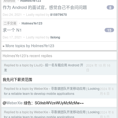
Android
•
HolmesYe123
作为 Android 的面试官，感觉自己不会问问题
8
Dec 24, 2021 • Lastly replied by
815979670
二手交易
•
HolmesYe123
求一个 N1
15
Dec 17, 2021 • Lastly replied by
iislong
More topics by HolmesYe123
»
HolmesYe123's recent replies
Replied to a topic by LiuJQ
招一名车载应用 Android 开
2024 年 10 月 16
›
日
发
我先问下薪资范围
Replied to a topic by WeberXie
寻靠谱团队开发移动应用 | Looking
2024 年 6
›
月 6 日
for a reliable team to develop mobile applications
@
WeberXie
绿色：SG9sbWVzeWUyMzMzMw==
Replied to a topic by WeberXie
寻靠谱团队开发移动应用 | Looking
2024 年 6
›
月 3 日
for a reliable team to develop mobile applications