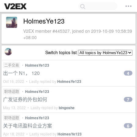
HolmesYe123
V2EX member #445327, joined on 2019-10-09 10:58:39
+08:00
Switch topics list
二手交易
•
HolmesYe123
出一个 N1， 120
4
Oct 16, 2022 • Lastly replied by
HolmesYe123
职场话题
•
HolmesYe123
广发证券的外包如何
7
May 13, 2022 • Lastly replied by
bingoshe
职场话题
•
HolmesYe123
关于电讯盈科企业方案
6
Apr 18, 2022 • Lastly replied by
HolmesYe123