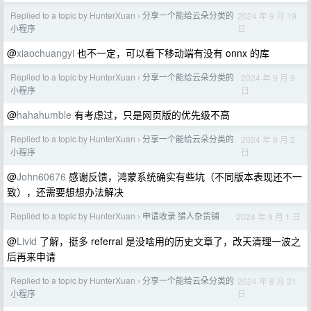
Replied to a topic by HunterXuan
分享一个能给云朵分类的
2024 年 9 月 19
›
日
小程序
@
xiaochuangyi
也不一定，可以看下移动端有没有 onnx 的库
Replied to a topic by HunterXuan
分享一个能给云朵分类的
2024 年 9 月 9
›
日
小程序
@
hahahumble
有考虑过，只是网页版的优先级不高
Replied to a topic by HunterXuan
分享一个能给云朵分类的
2024 年 9 月 2
›
日
小程序
@
John60676
感谢反馈，鸿蒙系统确实有些坑（不同版本表现还不一
致），还需要想想办法解决
Replied to a topic by HunterXuan
申请收录 猎人杂货铺
2024 年 9 月 1 日
›
@
Livid
了解，挺多 referral 是没啥用的历史文章了，改天清理一波之
后再来申请
Replied to a topic by HunterXuan
分享一个能给云朵分类的
2024 年 8 月 31
›
日
小程序