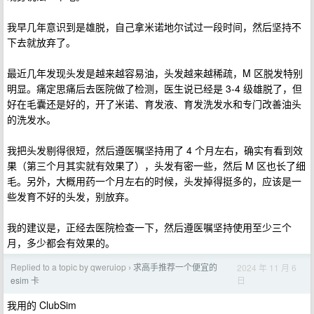
我早几年意识到是雄脱，自己拿米诺地尔试过一段时间，然后坚持不
下去就放弃了。
最近几年发现头发是越来越容易油，头发越来越稀疏，M 区脱发特别
明显。痛定思痛后去医院做了检测，医生说已经是 3-4 级雄脱了，但
好在毛囊还是好的，开了米诺、育发液、育发洗发水和专门改善油头
的洗发水。
我把头发剔得很短，然后遵医嘱坚持用了 4 个月左右，确实有看到效
果（第三个月其实就有效果了），头发有密一些，然后 M 区也长了细
毛。另外，大概用药一个月左右的时候，头发掉得挺多的，应该是一
些发育不好的头发，别放弃。
我的建议是，正经去医院检查一下，然后遵医嘱坚持使用至少三个
月，多少都会有效果的。
Replied to a topic by qweruiop
求高手推荐一个便宜的
2024 年 11 月 6
›
日
esim 卡
我用的 ClubSim