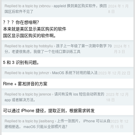
Replied to a topic by zxbncu
appleid 换到美区购买软件，换回
2024 年 1 月
›
8 日
国区后软件不见了
？？？你在想啥啊？
本来就是美区显示美区购买的软件
国区显示国区购买的软件啊。
Replied to a topic by hobbyliu
孩子上一年级了第一次期中数学 70
2024 年 1
›
月 3 日
分，老婆很焦虑，我做了一个在线口算训练工具
5 和 3 识别有问题。
Replied to a topic by johnzr
MacOS 系统下好用的输入法
2023 年 12 月 22 日
›
Rime + 雾凇拼音的方案
Replied to a topic by jarence
请问有没有 ios 短信自动转发的
2023 年 12 月
›
18 日
app 或者解决方法。
可以通过 iPhone 捷径，提取正则，根据需求转发
Replied to a topic by jiaslbang
上传一张图片， iPhone 可以从自
2023 年 12
›
月 15 日
建相册选， macOS 只能从全部照片选？