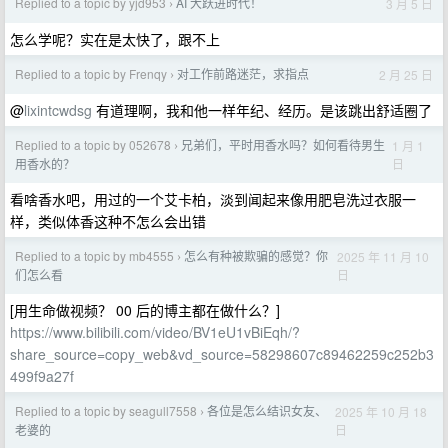
Replied to a topic by yjd953
AI 大跃进时代！
3 月 5 日
›
怎么学呢？实在是太快了，跟不上
Replied to a topic by Frenqy
对工作前路迷茫，求指点
2 月 25 日
›
@
lixintcwdsg
有道理啊，我和他一样年纪、经历。是该跳出舒适圈了
Replied to a topic by 052678
兄弟们，平时用香水吗？如何看待男生
1 月 1
›
日
用香水的？
看啥香水吧，用过的一个艾卡柏，淡到闻起来像用肥皂洗过衣服一
样，类似体香这种不怎么会出错
Replied to a topic by mb4555
怎么有种被欺骗的感觉？你
2025 年 11 月 10
›
日
们怎么看
[用生命做视频？ 00 后的博主都在做什么？]
https://www.bilibili.com/video/BV1eU1vBiEqh/?
share_source=copy_web&vd_source=58298607c89462259c252b3
499f9a27f
Replied to a topic by seagull7558
各位是怎么结识女友、
2025 年 10 月 18
›
日
老婆的