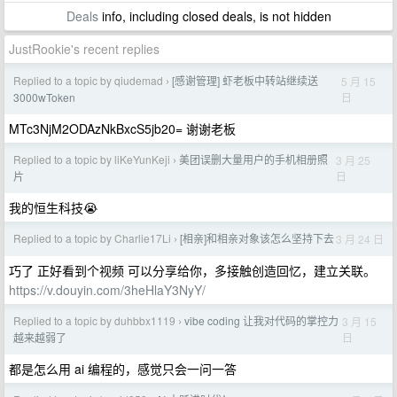
Deals
info, including closed deals, is not hidden
JustRookie's recent replies
Replied to a topic by qiudemad
[感谢管理] 虾老板中转站继续送
5 月 15
›
日
3000wToken
MTc3NjM2ODAzNkBxcS5jb20= 谢谢老板
Replied to a topic by liKeYunKeji
美团误删大量用户的手机相册照
3 月 25
›
日
片
我的恒生科技😭
Replied to a topic by Charlie17Li
[相亲]和相亲对象该怎么坚持下去
3 月 24 日
›
巧了 正好看到个视频 可以分享给你，多接触创造回忆，建立关联。
https://v.douyin.com/3heHlaY3NyY/
Replied to a topic by duhbbx1119
vibe coding 让我对代码的掌控力
3 月 15
›
日
越来越弱了
都是怎么用 ai 编程的，感觉只会一问一答