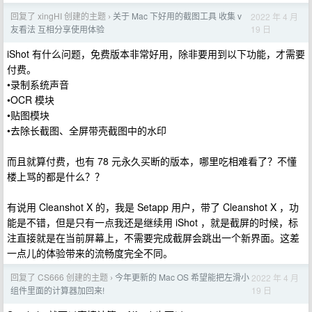
回复了 xingHI 创建的主题
关于 Mac 下好用的截图工具 收集 v
2022 年 4 月
›
19 日
友看法 互相分享使用体验
iShot 有什么问题，免费版本非常好用，除非要用到以下功能，才需要
付费。
•录制系统声音
•OCR 模块
•贴图模块
•去除长截图、全屏带壳截图中的水印
而且就算付费，也有 78 元永久买断的版本，哪里吃相难看了？不懂
楼上骂的都是什么？？
有说用 Cleanshot X 的，我是 Setapp 用户，带了 Cleanshot X ，功
能是不错，但是只有一点我还是继续用 iShot ，就是截屏的时候，标
注直接就是在当前屏幕上，不需要完成截屏会跳出一个新界面。这差
一点儿的体验带来的流畅度完全不同。
回复了 CS666 创建的主题
今年更新的 Mac OS 希望能把左滑小
2022 年 4 月
›
19 日
组件里面的计算器加回来!