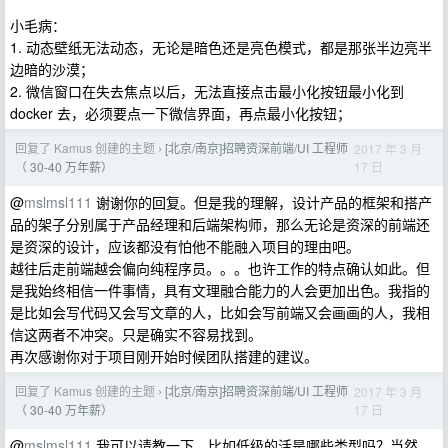
小毛病：
1. 动态壁纸无法动态，无论是暗色还是亮色模式，都是那张半边亮半
边暗的沙漠；
2. 微信窗口在失去焦点以后，无法直接点击最小化按钮最小化到
docker 去，必须要点一下微信界面，再点最小化按钮；
回复了 Kamus 创建的主题
[北京/南京]招聘资深前端/UI 工程师
2017 年 3 月
›
17 日
（ 30-40 万年薪）
@
mslmsl111
谢谢你的回复。但是我的理解，设计产品的框架和搭产
品的架子分别属于产品经理和后端架构师，那么无论是资深的前端还
是资深的设计，应该都没有怕他不能融入项目的理由吧。
越往后走前端越会偏向纯程序员。。。也许工作的特点确认如此。但
是我始终相信一件事情，具有文理融合能力的人会更加出色。我指的
是比如会写代码又会写文章的人，比如会写前端又会画画的人，我相
信这两者不冲突。只是确实不容易找到。
再次感谢你对于项目刚开始时候团队搭建的建议。
回复了 Kamus 创建的主题
[北京/南京]招聘资深前端/UI 工程师
2017 年 3 月
›
17 日
（ 30-40 万年薪）
@
mslmsl111
我可以请教一下，比如低级的活是哪些类型吗？当然，