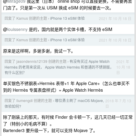
@
Mirage09
我这里（日本） online shop 可以直接更换，不需要再去
门店了。只是第一次从 USIM 换成 eSIM 的时候要去一次。
回复了 Kamus 创建的主题
iPhone 13 eSIM 体验
2021 年 10 月 18 日
›
@
louissenny
是的，国内就是两个实体卡槽，不支持 eSIM
回复了 Kamus 创建的主题
iPhone 13 eSIM 体验
2021 年 10 月 18 日
›
原来是这样啊，多谢多谢，我试一下。
回复了 jasondennis12139 创建的主题
有没有买过 Apple Watch
2021 年
›
10 月 18
Hermès 的老哥来说说， Apple Watch Hermès 和普通的不锈钢版，
日
有什么区别？
单买银色不锈钢表+Hermès 表带+1 年 Apple Care+（怎么也单买不
到的 Hermès 专属表盘样式）= Apple Watch Hermès
回复了 liumengdi 创建的主题
哪位勇士刷了 macOS Mojave,
2018 年 7 月 13
›
日
体验如何?
除了刚装上的那天，有时候 Finder 会卡顿一下，这几天已经一切正常
了（特别小的毛病不算）。
Bartender3 要升级一下，就可以支持 Mojave 了。