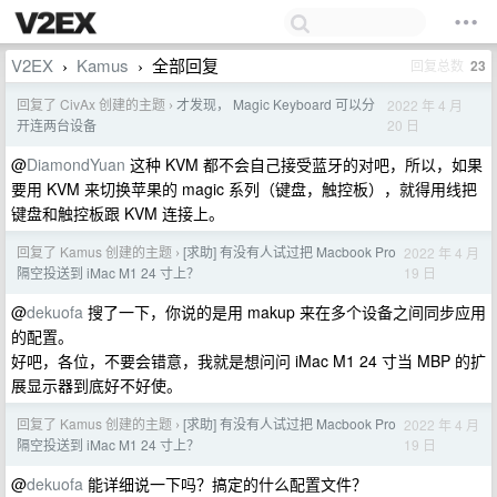
V2EX
Kamus
全部回复
回复总数
23
›
›
回复了 CivAx 创建的主题
才发现， Magic Keyboard 可以分
2022 年 4 月
›
20 日
开连两台设备
@
DiamondYuan
这种 KVM 都不会自己接受蓝牙的对吧，所以，如果
要用 KVM 来切换苹果的 magic 系列（键盘，触控板），就得用线把
键盘和触控板跟 KVM 连接上。
回复了 Kamus 创建的主题
[求助] 有没有人试过把 Macbook Pro
2022 年 4 月
›
19 日
隔空投送到 iMac M1 24 寸上？
@
dekuofa
搜了一下，你说的是用 makup 来在多个设备之间同步应用
的配置。
好吧，各位，不要会错意，我就是想问问 iMac M1 24 寸当 MBP 的扩
展显示器到底好不好使。
回复了 Kamus 创建的主题
[求助] 有没有人试过把 Macbook Pro
2022 年 4 月
›
19 日
隔空投送到 iMac M1 24 寸上？
@
dekuofa
能详细说一下吗？搞定的什么配置文件？