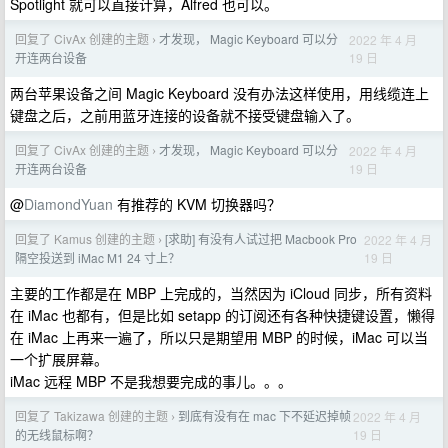
Spotlight 就可以直接计算，Alfred 也可以。
回复了 CivAx 创建的主题
才发现， Magic Keyboard 可以分
2022 年 4 月
›
19 日
开连两台设备
两台苹果设备之间 Magic Keyboard 没有办法这样使用，用线缆连上
键盘之后，之前用蓝牙连接的设备就不接受键盘输入了。
回复了 CivAx 创建的主题
才发现， Magic Keyboard 可以分
2022 年 4 月
›
19 日
开连两台设备
@
DiamondYuan
有推荐的 KVM 切换器吗？
回复了 Kamus 创建的主题
[求助] 有没有人试过把 Macbook Pro
2022 年 4 月
›
19 日
隔空投送到 iMac M1 24 寸上？
主要的工作都是在 MBP 上完成的，当然因为 iCloud 同步，所有资料
在 iMac 也都有，但是比如 setapp 的订阅还有各种快捷键设置，懒得
在 iMac 上再来一遍了，所以只是期望用 MBP 的时候，iMac 可以当
一个扩展屏幕。
iMac 远程 MBP 不是我想要完成的事儿。。。
回复了 Takizawa 创建的主题
到底有没有在 mac 下不延迟掉帧
2022 年 4 月
›
19 日
的无线鼠标啊？