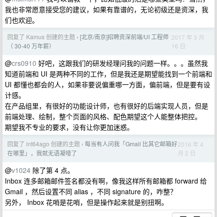
我也非常愿意接受您的建议，如果有靠谱的，无论初级还是资深，我
们也欢迎。
回复了 Kamus 创建的主题
[北京/南京]招聘资深前端/UI 工程师
2017 年 3 月
›
16 日
（ 30-40 万年薪）
@
crs0910
好吧，这跟我们的研发经理问我的问题一样。。。虽然我
知道前端和 UI 是两种不同的工作，但是我还是期望能找到一个前端和
UI 都懂也都会的人，如果非要说偏重哪一方面，偏前端，但是要有设
计感。
在产品组里，有很好的功能设计师，也有很好的后端实现人员，但是
前端处理、绘制，整个页面的风格、配色期望这个人能整体把控。
期望我不专业的要求，没有让你更加迷惑。
回复了 int64ago 创建的主题
每当有人问我「Gmail 比其它邮箱好
2016 年 4
›
月 2 日
在哪里」，我就无语凝噎了
@
v1024
除了第 4 点。
Inbox 连多邮箱邮件签名都没有啊，像我这样所有邮箱都 forward 给
Gmail ，然后设置不同 alias ，不同 signature 的，咋整？
另外， Inbox 花哨是花哨，但是操作起来就是别扭啊。