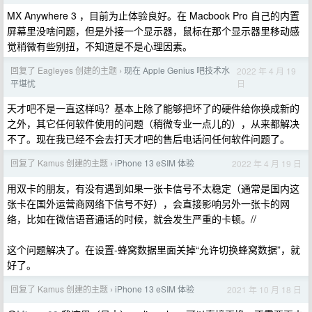
MX Anywhere 3 ，目前为止体验良好。在 Macbook Pro 自己的内置
屏幕里没啥问题，但是外接一个显示器，鼠标在那个显示器里移动感
觉稍微有些别扭，不知道是不是心理因素。
回复了 Eagleyes 创建的主题
现在 Apple Genius 吧技术水
2022 年 4 月 19
›
日
平堪忧
天才吧不是一直这样吗？基本上除了能够把坏了的硬件给你换成新的
之外，其它任何软件使用的问题（稍微专业一点儿的），从来都解决
不了。现在我已经不会去打天才吧的售后电话问任何软件问题了。
回复了 Kamus 创建的主题
iPhone 13 eSIM 体验
2022 年 4 月 19 日
›
用双卡的朋友，有没有遇到如果一张卡信号不太稳定（通常是国内这
张卡在国外运营商网络下信号不好），会直接影响另外一张卡的网
络，比如在微信语音通话的时候，就会发生严重的卡顿。//
这个问题解决了。在设置-蜂窝数据里面关掉“允许切换蜂窝数据”，就
好了。
回复了 Kamus 创建的主题
iPhone 13 eSIM 体验
2021 年 10 月 18 日
›