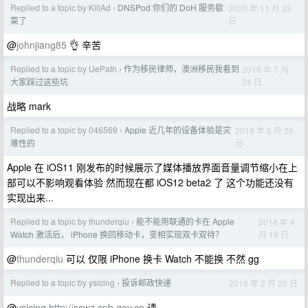
Replied to a topic by KillAd
DNSPod 你们的 DoH 服务歇
2020 年 11 月 22
›
日
菜了
@
johnjiang85
👌 辛苦
Replied to a topic by UePath
作为移民律师，澳洲移民我看到
2018 年 7 月
›
24 日
大家踩过这些坑
战略 mark
Replied to a topic by 046569
Apple 近几年的设备体验是灾
2018 年 6 月 26
›
日
难性的
Apple 在 iOS11 刚发布的时候展示了媒体播放界面音量调节缩小在上
部可以不影响观看体验 然而现在都 iOS12 beta2 了 这个功能还没有
实现出来...
Replied to a topic by thunderqiu
能不能用联通的卡在 Apple
2018 年 4
›
月 19 日
Watch 激活后， iPhone 换回移动卡，变相实现双卡双待？
@
thunderqiu
可以 仅限 iPhone 换卡 Watch 不能换 不然 gg
Replied to a topic by ysicing
投诉邮政快递
2018 年 2 月 20 日
›
@
ysicing
http://sswz.spb.gov.cn
请