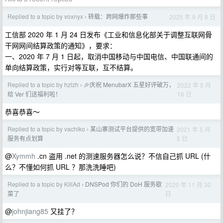
Replied to a topic by voxnyx
转载：跨网爆炸那些事
2025 年 9 月 8 日
›
工信部 2020 年 1 月 24 日发布《工业和信息化部关于调整互联网骨
干网网间结算政策的通知》，要求：
一、2020 年 7 月 1 日起，取消中国移动与中国电信、中国联通间的
单向结算政策，实行对等互联，互不结算。
Replied to a topic by hzlzh
🎉庆祝 MenubarX 五星好评破万，
2022 年 5 月
›
16 日
给 Ver 们送福利啦！
恭喜恭喜～
Replied to a topic by vachiko
某山寨测试平台提供的宽带加速
2021 年 5 月
›
5 日
服务有点划算
@
Xymmh
.cn 盗用 .net 的测速服务器怎么说？不信自己抓 URL (什
么？不懂如何抓 URL ？那洗洗睡吧)
Replied to a topic by KillAd
DNSPod 你们的 DoH 服务歇
2020 年 11 月 30
›
日
菜了
@
johnjiang85
又挂了？