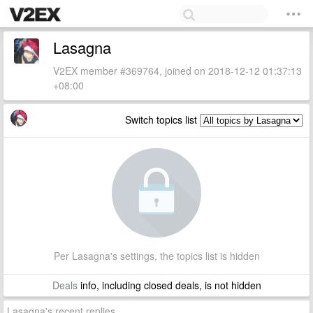
Lasagna
V2EX member #369764, joined on 2018-12-12 01:37:13
+08:00
Switch topics list
Per Lasagna's settings, the topics list is hidden
Deals
info, including closed deals, is not hidden
Lasagna's recent replies