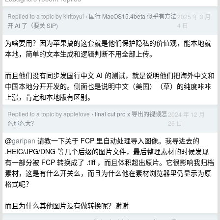
Replied to a topic by kiritoyui
国行 MacOS15.4beta 似乎有方法
2025 年 3 月
›
4 日
开 AI 了（要关 SIP)
为啥要用？因为苹果搞的这套就是他们保护隐私的价值观，能本地就
本地，简单的文本生成和逻辑判断不用全部上传。
而且他们没有同步发国行中文 AI 的测试，就是说明他们把海外中文和
中国本地分开开发的。侧面也是说明中文（美国）（草）的纯度咔咔
上涨，肯定和本地版有区别。
Replied to a topic by applelove
final cut pro x 导出的视频怎
2024 年 12 月
›
26 日
么那么大？
@
garipan
请教一下关于 FCP 里自动处理导入图像。我导进去的
.HEIC/JPG/DNG 等几个后缀的图片文件，最后整理素材的时候发现
有一部分被 FCP 转换成了 .tiff ，而且体积超出原片。它很影响我归档
素材，这是有什么开关么，而且为什么他在素材浏览器里仍显示为原
格式呢？
而且为什么其他图片没有做转换呢？谢谢