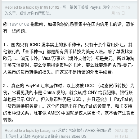
Replied to a topic by li19910102
写一篇关于美版 PayPal 风控
2024 年 10
›
月 19 日
的文章，或许对你有所帮助。
@
li19910102
抱歉哈，如果你说的场景集中在国内信用卡的话，恐怕
有一些问题。
1 、国内只有 ICBC 发事实上的多币种卡，只有十余个常用外汇。其
他银行的「全币种卡」都是所有货币转换为美元入账。除了单发比如
欧元卡、澳元卡外，Visa/万事达（境外支付时）都是美元。所以海淘
非美元消费时，要么使用指定币种的卡片，要么就要承担 A 币-美元-
人民币的货币转换的损失。而这又不是所谓的外币手续费。
2 、真正的 PayPal 汇率运作时，以上次被 DCC （动态货币转换）为
例，它看见我的卡是 China 发的，就会转成 CNY 给我记账。银行账
单也是显示 CNY 。但入账币种仍是 USD ，并且还会加上 PayPal 的
「货币转换服务费」。这个问题是出在 PayPal 的设置里，和卡支持
的币种没关系，除非像 AMEX 中国就是仅人民币卡，就不会产生货币
转换。
Replied to a topic by Lasagna
求助：招商银行 AMEX 美国运通
2024 年 10
›
月 19 日
卡信用卡无法经 PayPal US 绑定 iTunes Store US