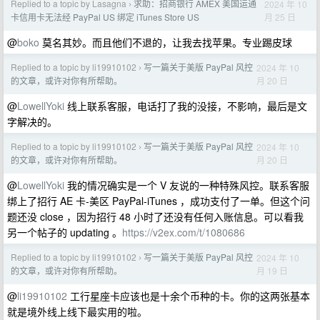
Replied to a topic by Lasagna
求助：招商银行 AMEX 美国运通
2024 年 10
›
月 25 日
卡信用卡无法经 PayPal US 绑定 iTunes Store US
@
boko
莫名其妙。而且他们不退的，让我去找苹果。专业踢皮球
Replied to a topic by li19910102
写一篇关于美版 PayPal 风控
2024 年 10
›
月 20 日
的文章，或许对你有所帮助。
@
LowellYoki
线上联系客服，电话打了我的没接，不影响，最后是文
字解决的。
Replied to a topic by li19910102
写一篇关于美版 PayPal 风控
2024 年 10
›
月 20 日
的文章，或许对你有所帮助。
@
LowellYoki
我的情况确实是一个 V 友说的一种特殊风控。联系客服
绑上了招行 AE 卡-美区 PayPal-iTunes ，成功支付了一单。但这个问
题还没 close ，因为招行 48 小时了还没有任何入账信息。可以看我
另一个帖子的 updating 。
https://v2ex.com/t/1080686
Replied to a topic by li19910102
写一篇关于美版 PayPal 风控
2024 年 10
›
月 19 日
的文章，或许对你有所帮助。
@
li19910102
工行星座卡应该也是十余个币种的卡。你的这两张基本
就是境外线上线下最实用的啦。