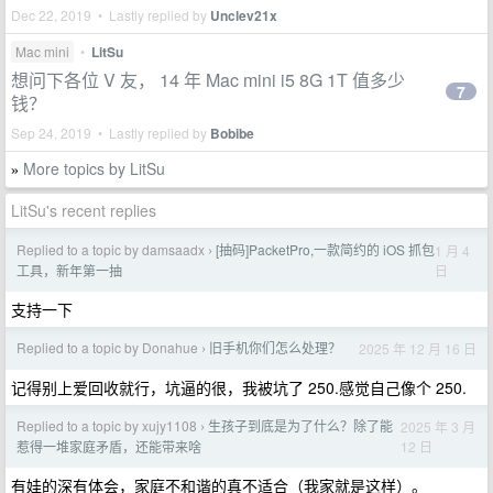
Dec 22, 2019 • Lastly replied by
Unclev21x
Mac mini
•
LitSu
想问下各位 V 友， 14 年 Mac mini i5 8G 1T 值多少
7
钱？
Sep 24, 2019 • Lastly replied by
Bobibe
More topics by LitSu
»
LitSu's recent replies
Replied to a topic by damsaadx
[抽码]PacketPro,一款简约的 iOS 抓包
1 月 4
›
日
工具，新年第一抽
支持一下
Replied to a topic by Donahue
旧手机你们怎么处理？
2025 年 12 月 16 日
›
记得别上爱回收就行，坑逼的很，我被坑了 250.感觉自己像个 250.
Replied to a topic by xujy1108
生孩子到底是为了什么？除了能
2025 年 3 月
›
12 日
惹得一堆家庭矛盾，还能带来啥
有娃的深有体会，家庭不和谐的真不适合（我家就是这样）。