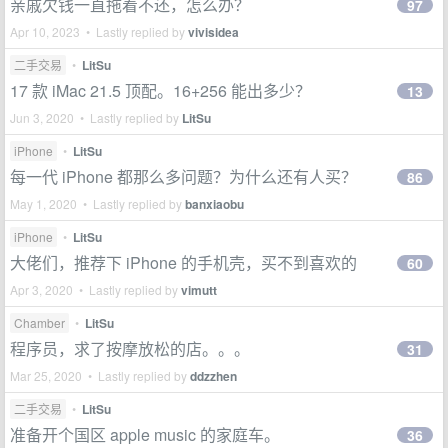
亲戚欠钱一直拖着不还，怎么办？
97
Apr 10, 2023 • Lastly replied by
vivisidea
二手交易
•
LitSu
17 款 iMac 21.5 顶配。16+256 能出多少？
13
Jun 3, 2020 • Lastly replied by
LitSu
iPhone
•
LitSu
每一代 iPhone 都那么多问题？为什么还有人买？
86
May 1, 2020 • Lastly replied by
banxiaobu
iPhone
•
LitSu
大佬们，推荐下 iPhone 的手机壳，买不到喜欢的
60
Apr 3, 2020 • Lastly replied by
vimutt
Chamber
•
LitSu
程序员，求了按摩放松的店。。。
31
Mar 25, 2020 • Lastly replied by
ddzzhen
二手交易
•
LitSu
准备开个国区 apple music 的家庭车。
36