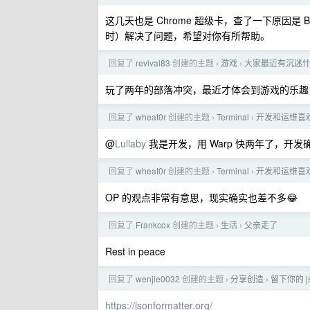
这几天也是 Chrome 超级卡，查了一下原因是 
时）解决了问题，希望对你有所帮助。
回复了
revival83
创建的主题
游戏
大家最近有沉迷
›
›
玩了两年的部落冲突，最近才体会到游戏的乐趣
回复了
wheat0r
创建的主题
Terminal
开发和运维喜
›
›
@
Lullaby
我是开发，用 Warp 快两年了，开
回复了
wheat0r
创建的主题
Terminal
开发和运维喜
›
›
OP 的观点非常有意思，现实确实也差不多😂
回复了
Frankcox
创建的主题
生活
父亲走了
›
›
Rest in peace
回复了
wenjie0032
创建的主题
分享创造
留下你的 
›
›
https://jsonformatter.org/