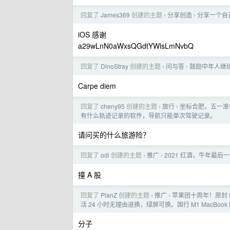
回复了
James369
创建的主题
分享创造
分享一个自己
›
›
iOS 感谢
a29wLnN0aWxsQGdtYWlsLmNvbQ
回复了
DinoStray
创建的主题
问与答
鼓励中年人继
›
›
Carpe diem
回复了
cheny95
创建的主题
旅行
坐标合肥，五一准
›
›
有什么轨迹记录的软件，导航只能单次驾驶记录。
请问买的什么旅游险？
回复了
odi
创建的主题
推广
2021 红酒，牛年最后一团..
›
›
撞 A 股
回复了
PlanZ
创建的主题
推广
苹果团十周年！原封 i
›
›
活 24 小时无理由退换，绿屏可换。国行 M1 MacBook Pr
分子