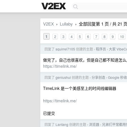
V2EX
Lullaby
全部回复第 1 页 / 共 21 
›
›
1
2
3
4
5
6
7
8
9
10
回复了
squirrel7105
创建的主题
程序员
大家 Vibe
›
›
做完了，自己也很喜欢，但是自己都不知道怎么
https://timelink.me/
回复了
geniushui
创建的主题
分享创造
Google 秒
›
›
TimeLink 是一个美感至上的时间线编辑器
https://timelink.me/
已提交
回复了
Lantang
创建的主题
浏览器
兄弟们平常都用
›
›