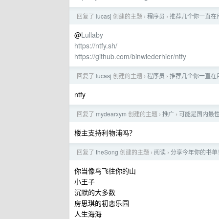
回复了
lucasj
创建的主题
程序员
推荐几个你一直在
›
›
@
Lullaby
https://ntfy.sh/
https://github.com/binwiederhier/ntfy
回复了
lucasj
创建的主题
程序员
推荐几个你一直在
›
›
ntfy
回复了
mydearxym
创建的主题
推广
可能是国内最
›
›
楼主支持利物浦吗？
回复了
theSong
创建的主题
阅读
分享今年你的书单
›
›
你当像鸟飞往你的山
小王子
沉默的大多数
房思琪的初恋乐园
人生海海