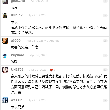
geekzhu
Apr 25, 2025
63
节哀
rrubick
Apr 25, 2025
64
节哀
我从小在外公家长大，前年他走的时候，我半夜睡不着，3 点起
来写文章纪念。
a0000
Apr 25, 2025 via Android
65
厉害的父亲，节哀
xuyihao
Apr 25, 2025
66
致敬
UN2758
Apr 25, 2025
5
67
亲人刚走的时候感觉男性大多数都是比较茫然，情绪波动没有女
性那么大，潜意识的反应现在发生的是不真实的，直到后面在方
方面面意识到自己生活缺了一角，慢慢的悲伤才会从心底里缓缓
溢出来
wessin
Apr 25, 2025
68
节哀兄弟