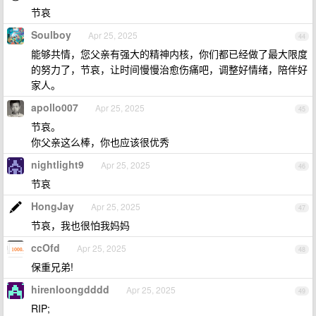
节哀
Soulboy
Apr 25, 2025
44
能够共情，您父亲有强大的精神内核，你们都已经做了最大限度
的努力了，节哀，让时间慢慢治愈伤痛吧，调整好情绪，陪伴好
家人。
apollo007
Apr 25, 2025
45
节哀。
你父亲这么棒，你也应该很优秀
nightlight9
Apr 25, 2025
46
节哀
HongJay
Apr 25, 2025
47
节哀，我也很怕我妈妈
ccOfd
Apr 25, 2025
48
保重兄弟!
hirenloongdddd
Apr 25, 2025
49
RIP;