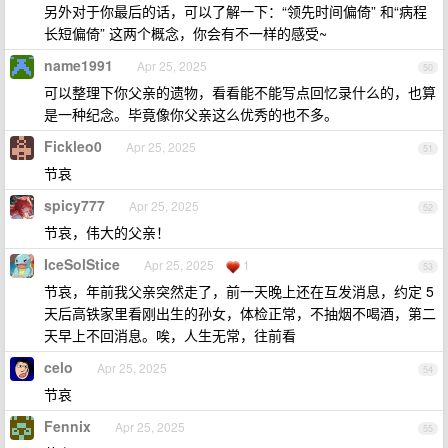
另外对于你最后的话，可以了解一下：“领先时间偏倚” 和“病程
长短偏倚” 这两个概念，你会有不一样的感受~
name1991
Apr 25, 2025
50
可以整理下你父亲的遗物，看看能不能写点回忆录什么的，也算
是一种纪念。毕竟像你父亲这么优秀的也不多。
Fickleo0
Apr 25, 2025
51
节哀
spicy777
Apr 25, 2025
52
节哀，伟大的父亲！
IceSolStice
Apr 25, 2025
1
53
节哀，年前我父亲突然走了，前一天晚上还在互发消息，约定 5
天后高铁家里看刚出生的孙女，体检正常，不抽烟不喝酒，第二
天早上不回消息。唉，人生无常，往前看
celo
Apr 25, 2025
54
节哀
Fennix
Apr 25, 2025
55