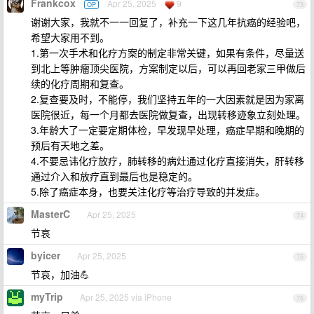
Frankcox
Apr 25, 2025
9
OP
73
谢谢大家，我就不一一回复了，补充一下这几年抗癌的经验吧，
希望大家用不到。
1.第一次手术和化疗方案的制定非常关键，如果有条件，尽量送
到北上等肿瘤顶尖医院，方案制定以后，可以再回老家三甲做后
续的化疗周期和复查。
2.复查要及时，不能停，我们坚持五年的一大因素就是因为家离
医院很近，每一个月都去医院做复查，出现转移迹象立刻处理。
3.年龄大了一定要定期体检，早发现早处理，癌症早期和晚期的
预后有天地之差。
4.不要忌讳化疗放疗，肺转移的病灶通过化疗直接消失，肝转移
通过介入和放疗直到最后也是稳定的。
5.除了癌症本身，也要关注化疗等治疗导致的并发症。
MasterC
Apr 25, 2025
74
节哀
byicer
Apr 25, 2025
75
节哀，加油💪
myTrip
Apr 25, 2025 via iPhone
76