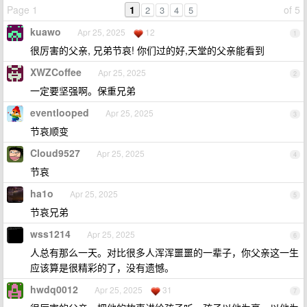
Page 1
1
of 5
2
3
4
5
kuawo
Apr 25, 2025
12
1
很厉害的父亲, 兄弟节哀! 你们过的好,天堂的父亲能看到
XWZCoffee
Apr 25, 2025
2
一定要坚强啊。保重兄弟
eventlooped
Apr 25, 2025
3
节哀顺变
Cloud9527
Apr 25, 2025
4
节哀
ha1o
Apr 25, 2025
5
节哀兄弟
wss1214
Apr 25, 2025
6
人总有那么一天。对比很多人浑浑噩噩的一辈子，你父亲这一生
应该算是很精彩的了，没有遗憾。
hwdq0012
Apr 25, 2025
31
7