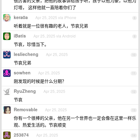
很厉害的父亲，把他的故事讲给孩子听，孩子以他为豪，以他为
灯塔， 这样他就一直陪着你们了
kera0a
Apr 25, 2025 via iPhone
8
听着就是一位很有趣的老人，节哀兄弟
iBatis
Apr 25, 2025 via Android
9
节哀，珍惜当下。
lesliecheng
Apr 25, 2025
10
节哀兄弟
sowhen
Apr 25, 2025
11
刚发现的时候是什么分期？
RyuZheng
Apr 25, 2025
12
节哀
Removable
Apr 25, 2025
13
你有一个很棒的父亲，他在另一个世界也一定会像在这里一样乐
观、热爱生活的。节哀顺变
253874
Apr 25, 2025
14