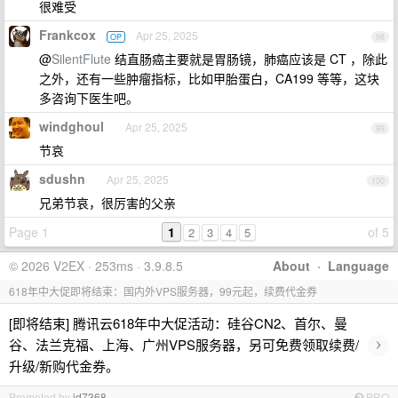
很难受
Frankcox
Apr 25, 2025
OP
98
@
SilentFlute
结直肠癌主要就是胃肠镜，肺癌应该是 CT ，除此
之外，还有一些肿瘤指标，比如甲胎蛋白，CA199 等等，这块
多咨询下医生吧。
windghoul
Apr 25, 2025
99
节哀
sdushn
Apr 25, 2025
100
兄弟节哀，很厉害的父亲
Page 1
1
of 5
2
3
4
5
© 2026 V2EX · 253ms · 3.9.8.5
About
·
Language
618年中大促即将结束：国内外VPS服务器，99元起，续费代金券
[即将结束] 腾讯云618年中大促活动：硅谷CN2、首尔、曼
›
谷、法兰克福、上海、广州VPS服务器，另可免费领取续费/
升级/新购代金券。
Promoted by
id7368
PRO