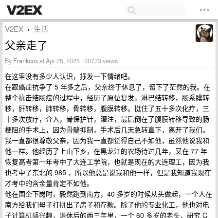
V2EX
生活
›
父亲走了
By
Frankcox
at Apr 25, 2025 · 30773 views
在这里没有多少人认识，抒发一下情绪吧。
在跟癌症抗争了 5 年多之后，父亲终于休息了，留下了茫然的我。在
整个抗击结肠癌的过程中，经历了原位复发，淋巴结转移，肠系膜转
移，肝转移，肺转移，骨转移，腹膜转移。挺住了五十多次化疗，三
十多次放疗，介入，骨保护针，灌注，最后倒在了腹膜转移导致的肠
梗阻的手术上，因为骨髓抑制，手术后几天急转直下，离开了我们。
我一直都很尊敬父亲，因为我一直都觉得自己不如他，虽然他说我和
他一样。他经历了上山下乡，在黑龙江的农场待过几年，又在 77 年
恢复高考第一年考中了大连工学院，也就是现在的大连理工，因为我
也考中了东北的 985 ，所以他总是说我和他一样，但是我知道我现在
才考中的含金量肯定不如他。
他在国企下岗时，毅然跑到南方，40 多岁的时候从头做起，一个人在
南方给我们母子打拼出了房子和存款。除了他的专业化工，他也对电
子计算机感兴趣，退休后的两三年里，一个 60 多岁的老头，研究 C