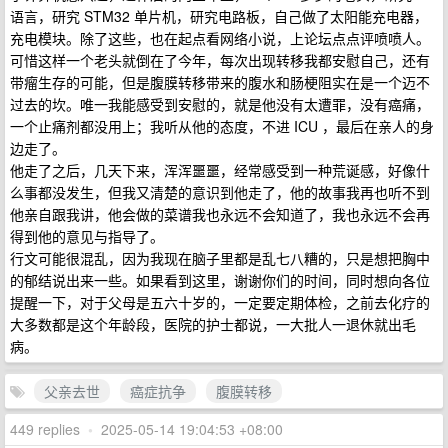
语言，研究 STM32 单片机，研究电路板，自己做了太阳能充电器，
充电模块。除了这些，也在起点看网络小说，上论坛点点评喷喷人。
可惜这样一个老头就倒在了今年，每次出现转移我都安慰自己，还有
带瘤生存的可能，但是腹膜转移带来的腹水和肠梗阻实在是一个迈不
过去的坎。唯一我能感受到安慰的，就是他没有太遭罪，没有癌痛，
一个止痛剂都没用上；我听从他的态度，不进 ICU ，最后在亲人的身
边走了。
他走了之后，几天下来，浑浑噩噩，经常感受到一种荒诞感，好像什
么事都没发生，但我又清楚的意识到他走了，他的故事我再也听不到
他亲自跟我讲，他会做的菜谱我也永远不会知道了，我也永远不会再
得到他的意见与指导了。
行文可能很混乱，因为我现在脑子里都是乱七八糟的，只是想把胸中
的郁结说出来一些。如果看到这里，谢谢你们的时间，同时想向各位
提醒一下，对于父母是五六十岁的，一定要定期体检，之前去化疗的
大多数都是这个年龄段，医院的护士都说，一大批人一退休就出毛
病。
父亲去世
癌症抗争
腹膜转移
449 replies
•
2025-05-14 19:04:53 +08:00