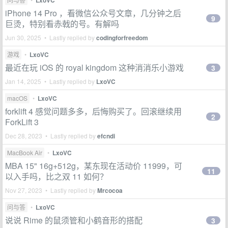
LxoVC
iPhone 14 Pro ，看微信公众号文章，几分钟之后
9
巨烫，特别看赤戟的号。有解吗
Jun 30, 2025 • Lastly replied by
codingforfreedom
游戏
•
LxoVC
最近在玩 iOS 的 royal kingdom 这种消消乐小游戏
3
Jan 14, 2025 • Lastly replied by
LxoVC
macOS
•
LxoVC
forklift 4 感觉问题多多，后悔购买了。回滚继续用
2
ForkLift 3
Dec 28, 2023 • Lastly replied by
efcndi
MacBook Air
•
LxoVC
MBA 15" 16g+512g，某东现在活动价 11999，可
11
以入手吗，比之双 11 如何？
Nov 27, 2023 • Lastly replied by
Mrcocoa
问与答
•
LxoVC
说说 Rime 的鼠须管和小鹤音形的搭配
3