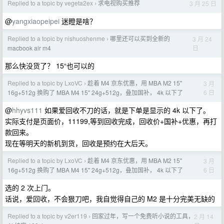
Replied to a topic by vegeta2ex
求电视购买推荐
3 月 25 日
›
@
yangxiaopeipei
迷瞪是啥？
Replied to a topic by nishuoshenme
哪里还可以买到全新的
3 月 24
›
日
macbook air m4
那么快没货了？ 15“也可以的
Replied to a topic by LxoVC
趁着 M4 京东优惠，用 MBA M2 15"
3 月
›
6 日
16g+512g 换购了 MBA M4 15" 24g+512g，叠加国补， 4k 以下了
@
hhyvs111
如果爱回收不刀的话，就是下单是显示的 4k 以下了。
实际支付是页面价，11199,等到回收完成，回收价+国补+优惠，再打
款回来。
现在等明天的新机到货，回收是预约在大后天。
Replied to a topic by LxoVC
趁着 M4 京东优惠，用 MBA M2 15"
3 月
›
6 日
16g+512g 换购了 MBA M4 15" 24g+512g，叠加国补， 4k 以下了
选的 2 次上门。
话说，爱回收，不会狠刀吧，我自觉得自己的 M2 是十分完美无缺的
Replied to a topic by v2er119
回家过年，写一个免费听小说的工具，
2 月 14
›