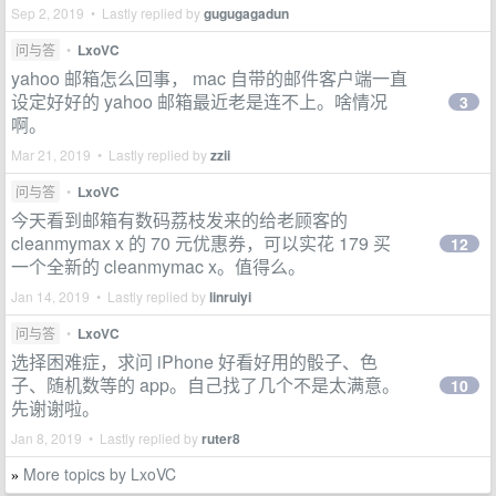
Sep 2, 2019 • Lastly replied by
gugugagadun
问与答
•
LxoVC
yahoo 邮箱怎么回事， mac 自带的邮件客户端一直
设定好好的 yahoo 邮箱最近老是连不上。啥情况
3
啊。
Mar 21, 2019 • Lastly replied by
zzii
问与答
•
LxoVC
今天看到邮箱有数码荔枝发来的给老顾客的
cleanmymax x 的 70 元优惠券，可以实花 179 买
12
一个全新的 cleanmymac x。值得么。
Jan 14, 2019 • Lastly replied by
linruiyi
问与答
•
LxoVC
选择困难症，求问 iPhone 好看好用的骰子、色
子、随机数等的 app。自己找了几个不是太满意。
10
先谢谢啦。
Jan 8, 2019 • Lastly replied by
ruter8
More topics by LxoVC
»