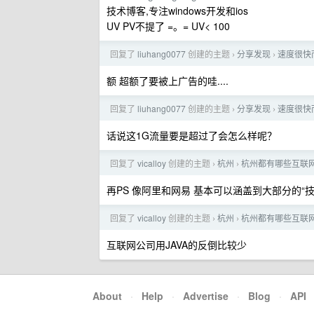
技术博客,专注windows开发和ios
UV PV不提了 =。= UV< 100
回复了
liuhang0077
创建的主题
分享发现
速度很快
›
›
额 超额了要被上广告的哇....
回复了
liuhang0077
创建的主题
分享发现
速度很快
›
›
话说这1G流量要是超过了会怎么样呢？
回复了
vicalloy
创建的主题
杭州
杭州都有哪些互联
›
›
再PS 像阿里和网易 基本可以涵盖到大部分的“
回复了
vicalloy
创建的主题
杭州
杭州都有哪些互联
›
›
互联网公司用JAVA的反倒比较少
About
·
Help
·
Advertise
·
Blog
·
API