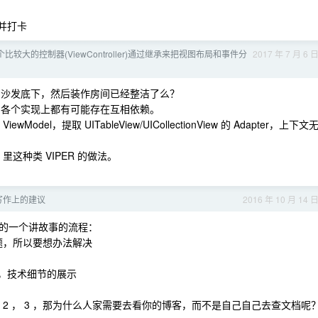
p 并打卡
个比较大的控制器(ViewController)通过继承来把视图布局和事件分
2017 年 7 月 6 
圾扫到沙发底下，然后装作房间已经整洁了么？
ry，各个实现上都有可能存在互相依赖。
wModel，提取 UITableView/UICollectionView 的 Adapter，上下文
里这种类 VIPER 的做法。
写作上的建议
2016 年 10 月 14 
的一个讲故事的流程：
问题，所以要想办法解决
果，技术细节的展示
 2 ， 3 ，那为什么人家需要去看你的博客，而不是自己自己去查文档呢