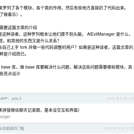
楼主一上来罗列了各个模块，各个类的作用，然后有些地方直接扔了代码出来。
了做备忘）。
需要这篇文章的介绍
如果是这种读者，这种罗列根本让他们摸不到头脑， AtExitManager 是什么，
问题，和其他的东西又是什么关系？
读者甚至有自己上手 fork 并做一些代码调整的用户？如果是这种读者，这篇文章的
粹是介绍而已。
base 库，做 base 库要解决什么问题，解决这些问题需要哪些模块，具
些亮点设计
P： piiic 2
2016 年 8 月 5 
需求拼接微信聊天记录图，基本没交互和界面）
erger
云信超高的门槛
2016 年 4 月 26 