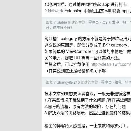
1.地理围栏，通过地理围栏唤起 app 进行打卡
2.Network
Extension 中通过固定 wifi 唤醒 ap
回复了
xiubin
创建的主题
程序员
iOS 开发中，把一
›
›
开，这样好不好？
纯吐槽：category 的方案不就是等于把垃
这么说的原因是，即使分割成了多个 catego
如果简单的 ViewController 可以做的事情是：做 Vie
关的地方，提取 Util 等等一些朴实的方法。
而复杂后，可以推荐使用
http://clean-swift.com/
（其实说到底还是经验和练习不够
回复了
zhangyifei216
创建的主题
程序员
给我一些
›
›
技术文章如果想要读者喜欢，一般无非遵循这样
1.在某些情况下我碰到了什么问题 /存在某些
2.思考的流程，原有方法的缺陷，存在的问题
3.解决方法的思路展示，然后过渡到最终的结
楼主的博客给人感觉是，一上来就和你罗列 1 ，