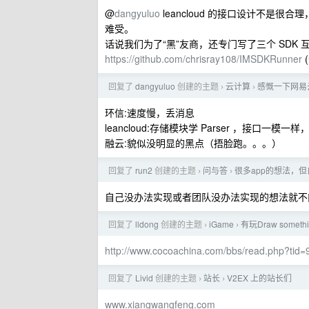
@
dangyuluo
leancloud 的接口设计不是很合理
难受。
话说我们为了“黑”友商，还专门写了三个 SDK 
https://github.com/chrisray108/IMSDKRunner
回复了
dangyuluo
创建的主题
云计算
感慨一下网易
›
›
环信:速度慢，丢消息
leancloud:存储模块学 Parser ，接口
融云:貌似没明显的黑点（捂脸跑。。。）
回复了
run2
创建的主题
问与答
很多app的想法，
›
›
自己没办法实现或者团队没办法实现的想法就不能算是
回复了
lldong
创建的主题
iGame
有玩Draw somet
›
›
http://www.cocoachina.com/bbs/read.php?tid
回复了
Livid
创建的主题
站长
V2EX 上的站长们
›
›
www.xiangwangfeng.com