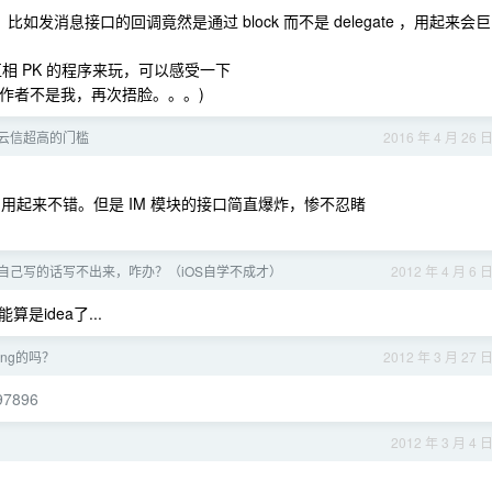
，比如发消息接口的回调竟然是通过 block 而不是 delegate ，用起来会巨
互相 PK 的程序来玩，可以感受一下
(作者不是我，再次捂脸。。。)
云信超高的门槛
2016 年 4 月 26 
一模一样，用起来不错。但是 IM 模块的接口简直爆炸，惨不忍睹
但自己写的话写不出来，咋办？（iOS自学不成才）
2012 年 4 月 6 
idea了...
hing的吗？
2012 年 3 月 27 
=97896
2012 年 3 月 4 