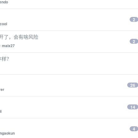
tendo
2
cool
继续开了，会有啥风险
2
by
maix27
咋样？
26
rer
14
i
4
ngaokun