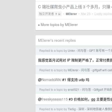
C 端社媒爬虫小产品上线 3 个多月，只赚 
独立开发者 👨‍💻
•
MEIerer
•
Mar 23
• Lastly replie
More topics by MEIerer
»
MEIerer's recent replies
Replied to a topic by
Unkn
问与答
GPT 账号有一
›
›
我感觉首月试用对 IP 限制更严格了，正常付
Replied to a topic by
MEIerer
问与答
giffgaff wifi
›
›
@
NomadsWiki
#1 得支持 udp 吗
Replied to a topic by
snail521
问与答
Giffgaf
›
›
@
freeskysssss115
#3 价格如何，gg 主要是
Replied to a topic by
TieSg
深圳
深圳地铁被人推倒
›
›