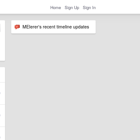
Home
Sign Up
Sign In
MEIerer's recent timeline updates