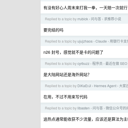
有没有好心人周末来打我一拳，一天赔一次就行了
Replied to a topic by
rrubick
问与答
求推荐小说
›
›
要完结的吗
Replied to a topic by
ujujzhaos
Claude
用银行卡支付
›
›
n26 封号，感觉就不是卡的问题了
Replied to a topic by
cyrbuzz
程序员
最近在做 S
›
›
是大陆网站还是海外网站？
Replied to a topic by
DiKaErJi
Hermes Agent
大家还
›
›
在用，不过不用来写代码
Replied to a topic by
libasten
问与答
微信公众号的
›
›
追热点通常能收获不少流量，应该还是算法为主