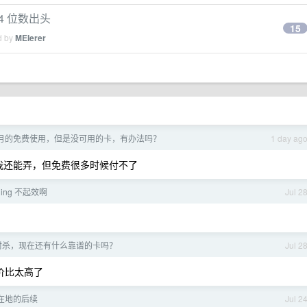
4 位数出头
15
d by
MEIerer
个月的免费使用，但是没可用的卡，有办法吗？
1 day ag
费我还能弄，但免费很多时候付不了
 calling 不起效啊
Jul 2
f 开始封杀，现在还有什么靠谱的卡吗？
Jul 2
性价比太高了
在地的后续
Jul 2