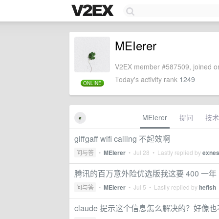
MEIerer
V2EX member #587509, joined on
Today's activity rank
1249
ONLINE
MEIerer
提问
技术
giffgaff wifi calling 不起效啊
问与答
•
MEIerer
•
Jul 28
• Lastly replied by
exne
腾讯的百万意外险优选版我这要 400 一年
问与答
•
MEIerer
•
Jul 5
• Lastly replied by
hefish
claude 提示这个信息怎么解决的？好