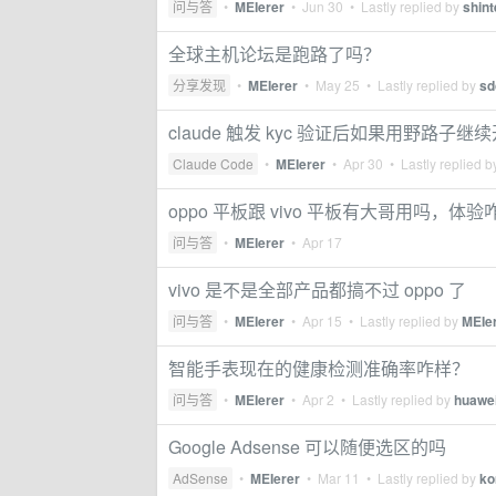
问与答
•
MEIerer
•
Jun 30
• Lastly replied by
shin
全球主机论坛是跑路了吗？
分享发现
•
MEIerer
•
May 25
• Lastly replied by
sd
claude 触发 kyc 验证后如果用野路子
Claude Code
•
MEIerer
•
Apr 30
• Lastly replied 
oppo 平板跟 vivo 平板有大哥用吗，体验
问与答
•
MEIerer
•
Apr 17
vivo 是不是全部产品都搞不过 oppo 了
问与答
•
MEIerer
•
Apr 15
• Lastly replied by
MEIe
智能手表现在的健康检测准确率咋样？
问与答
•
MEIerer
•
Apr 2
• Lastly replied by
huawei
Google Adsense 可以随便选区的吗
AdSense
•
MEIerer
•
Mar 11
• Lastly replied by
ko