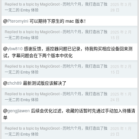
Replied to a topic by MagicGroot
历时六个月，我打造出了独
2025 年 3 月
›
28 日
一无二的 Emby 体验
@
Pteromyini
可以期待下原生的 mac 版本！
Replied to a topic by MagicGroot
历时六个月，我打造出了独
2025 年 2 月
›
15 日
一无二的 Emby 体验
@
ybw810
感谢反馈，遥控器问题已记录，待我购买相应设备回来测
试，字幕问题会在下两个版本中优化
Replied to a topic by MagicGroot
历时六个月，我打造出了独
2025 年 2 月
›
15 日
一无二的 Emby 体验
@
zhch89
最新测试版应该解决了
Replied to a topic by MagicGroot
历时六个月，我打造出了独
2025 年 1 月
›
24 日
一无二的 Emby 体验
@
gengjiawen
后续会优化过滤，收藏的话暂时先通过手动加入待播清
单
Replied to a topic by MagicGroot
历时六个月，我打造出了独
2025 年 1 月
›
23 日
一无二的 Emby 体验