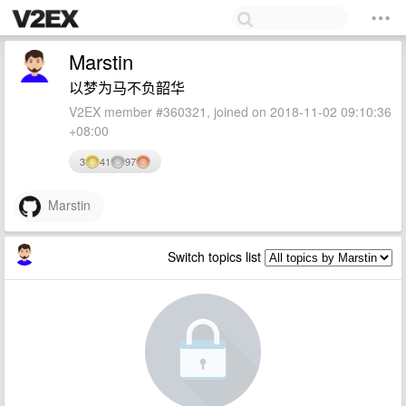
Marstin
以梦为马不负韶华
V2EX member #360321, joined on 2018-11-02 09:10:36
+08:00
3
41
97
Marstin
Switch topics list