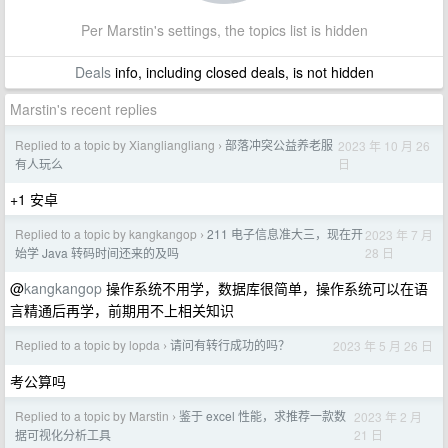
Per Marstin's settings, the topics list is hidden
Deals
info, including closed deals, is not hidden
Marstin's recent replies
Replied to a topic by Xiangliangliang
部落冲突公益养老服
2023 年 10 月 26
›
日
有人玩么
+1 安卓
Replied to a topic by kangkangop
211 电子信息准大三，现在开
2023 年 7 月
›
28 日
始学 Java 转码时间还来的及吗
@
kangkangop
操作系统不用学，数据库很简单，操作系统可以在语
言精通后再学，前期用不上相关知识
Replied to a topic by lopda
请问有转行成功的吗？
2023 年 5 月 26 日
›
考公算吗
Replied to a topic by Marstin
鉴于 excel 性能，求推荐一款数
2023 年 2 月
›
21 日
据可视化分析工具