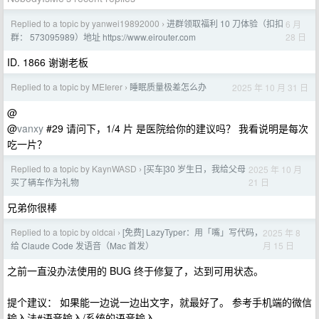
Replied to a topic by yanwei19892000
进群领取福利 10 刀体验（扣扣
6 月
›
28 日
群： 573095989）地址 https://www.eirouter.com
ID. 1866 谢谢老板
Replied to a topic by MEIerer
睡眠质量极差怎么办
2025 年 10 月 31 日
›
@
@
vanxy
#29 请问下，1/4 片 是医院给你的建议吗？ 我看说明是每次
吃一片？
Replied to a topic by KaynWASD
[买车]30 岁生日，我给父母
2025 年 10 月
›
21 日
买了辆车作为礼物
兄弟你很棒
Replied to a topic by oldcai
[免费] LazyTyper：用「嘴」写代码，
2025 年 8
›
月 15 日
给 Claude Code 发语音（Mac 首发）
之前一直没办法使用的 BUG 终于修复了，达到可用状态。
提个建议： 如果能一边说一边出文字，就最好了。 参考手机端的微信
输入法#语音输入/系统的语音输入