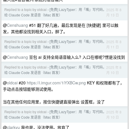
Replied to a topic by oldcai
[免费] LazyTyper：用「嘴」写代码，
2025 年 8
›
月 13 日
给 Claude Code 发语音（Mac 首发）
@
Censhuang
#51 翻了好几遍，最后发现是在 [快捷键] 里可以触
发，其他都没找到相关入口，醉了。
Replied to a topic by oldcai
[免费] LazyTyper：用「嘴」写代码，
2025 年 8
›
月 11 日
给 Claude Code 发语音（Mac 首发）
@
Censhuang
豆包 ai 支持全局语音输入么? 入口在哪呢?愣是没找到
Replied to a topic by oldcai
[免费] LazyTyper：用「嘴」写代码，
2025 年 8
›
月 10 日
给 Claude Code 发语音（Mac 首发）
@
oldcai
#20
https://i.imgur.com/1iYXBCw.png
KEY 和权限都有了，
手动点击按钮能够测试使用。
当在其他任何应用里，按住快捷键直接弹出 设置框，没了
Replied to a topic by oldcai
[免费] LazyTyper：用「嘴」写代码，
2025 年 8
›
月 10 日
给 Claude Code 发语音（Mac 首发）
@
clarkyu
我也是，没法使用。放弃了