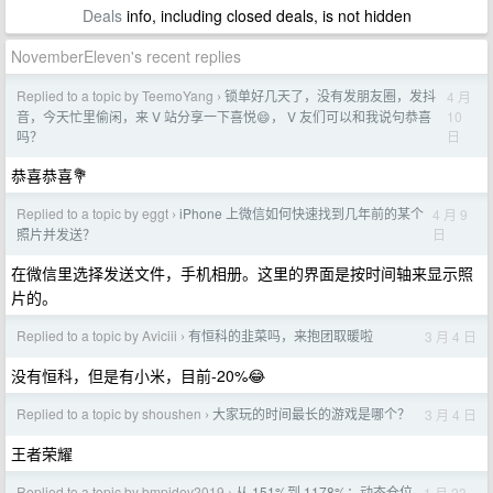
Deals
info, including closed deals, is not hidden
NovemberEleven's recent replies
Replied to a topic by TeemoYang
锁单好几天了，没有发朋友圈，发抖
4 月
›
10
音，今天忙里偷闲，来 V 站分享一下喜悦😄， V 友们可以和我说句恭喜
日
吗？
恭喜恭喜💐
Replied to a topic by eggt
iPhone 上微信如何快速找到几年前的某个
4 月 9
›
日
照片并发送？
在微信里选择发送文件，手机相册。这里的界面是按时间轴来显示照
片的。
Replied to a topic by Aviciii
有恒科的韭菜吗，来抱团取暖啦
3 月 4 日
›
没有恒科，但是有小米，目前-20%😂
Replied to a topic by shoushen
大家玩的时间最长的游戏是哪个？
3 月 4 日
›
王者荣耀
Replied to a topic by bmpidev2019
从 151%到 1178%：动态仓位
1 月 23