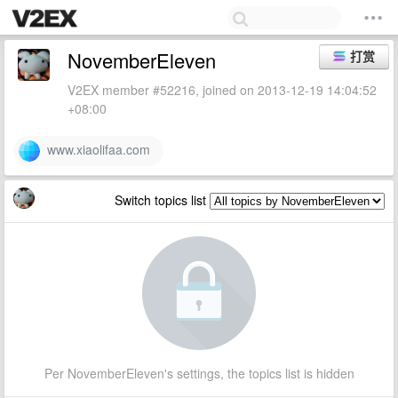
NovemberEleven
打赏
V2EX member #52216, joined on 2013-12-19 14:04:52
+08:00
www.xiaolifaa.com
Switch topics list
Per NovemberEleven's settings, the topics list is hidden