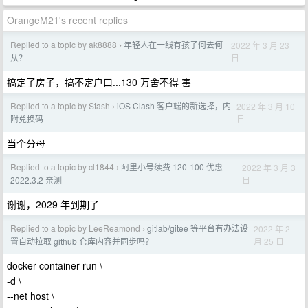
OrangeM21's recent replies
Replied to a topic by ak8888
年轻人在一线有孩子何去何
2022 年 3 月 23
›
日
从？
搞定了房子，搞不定户口...130 万舍不得 害
Replied to a topic by Stash
iOS Clash 客户端的新选择，内
2022 年 3 月 10
›
日
附兑换码
当个分母
Replied to a topic by cl1844
阿里小号续费 120-100 优惠
2022 年 3 月 3
›
日
2022.3.2 亲测
谢谢，2029 年到期了
Replied to a topic by LeeReamond
gitlab/gitee 等平台有办法设
2022 年 2
›
月 25 日
置自动拉取 github 仓库内容并同步吗？
docker container run \
-d \
--net host \