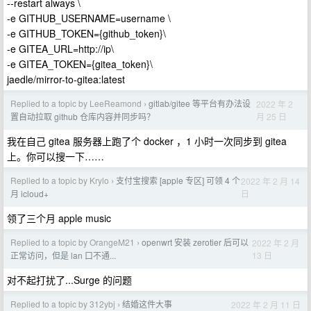
--restart always \
-e GITHUB_USERNAME=username \
-e GITHUB_TOKEN={github_token}\
-e GITEA_URL=http://ip\
-e GITEA_TOKEN={gitea_token}\
jaedle/mirror-to-gitea:latest
Replied to a topic by LeeReamond
gitlab/gitee 等平台有办法设
2022 年 2
›
月 25 日
置自动拉取 github 仓库内容并同步吗？
我在自己 gitea 服务器上跑了个 docker ，1 小时一次同步到 gitea
上。你可以搜一下……
Replied to a topic by Krylo
支付宝搜索 [apple 专区] 可领 4 个
2022 年 2 月 14
›
日
月 icloud+
领了三个月 apple music
Replied to a topic by OrangeM21
openwrt 安装 zerotier 后可以
2022 年 2 月
›
13 日
正常访问，但是 lan 口不通...
对不起打扰了...Surge 的问题
Replied to a topic by 312ybj
结婚这件大事
2022 年 2 月 11 日
›