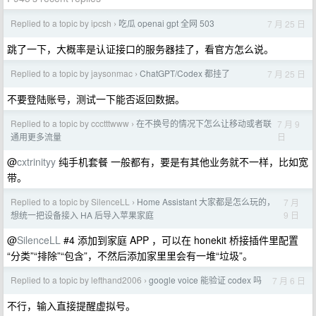
Replied to a topic by ipcsh
吃瓜 openai gpt 全网 503
7 月 25 日
›
跳了一下，大概率是认证接口的服务器挂了，看官方怎么说。
Replied to a topic by jaysonmac
ChatGPT/Codex 都挂了
7 月 25 日
›
不要登陆账号，测试一下能否返回数据。
Replied to a topic by ccctttwww
在不换号的情况下怎么让移动或者联
7 月 9
›
日
通用更多流量
@
cxtrinityy
纯手机套餐 一般都有，要是有其他业务就不一样，比如宽
带。
Replied to a topic by SilenceLL
Home Assistant 大家都是怎么玩的，
7 月
›
9 日
想统一把设备接入 HA 后导入苹果家庭
@
SilenceLL
#4 添加到家庭 APP ，可以在 honekit 桥接插件里配置
“分类”“排除”“包含”，不然后添加家里里会有一堆“垃圾”。
Replied to a topic by lefthand2006
google voice 能验证 codex 吗
7 月 6 日
›
不行，输入直接提醒虚拟号。