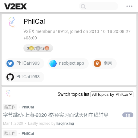
PhilCai
V2EX member #46912, joined on 2013-10-16 20:08:27
+08:00
3
7
42
PhilCai1993
nsobject.app
南京
PhilCai1993
Switch topics list
酷工作
•
PhilCai
字节跳动-上海-2020 校招/实习面试天团在线辅导
10
Mar 1, 2020 • Lastly replied by
liaojinxing
酷工作
•
PhilCai