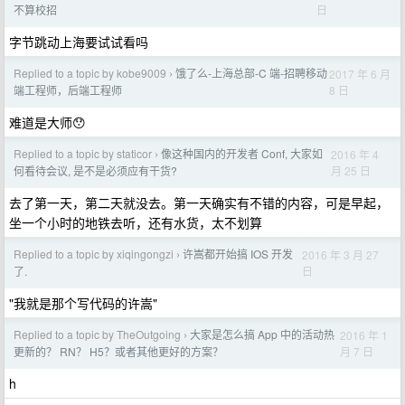
日
不算校招
字节跳动上海要试试看吗
Replied to a topic by kobe9009
饿了么-上海总部-C 端-招聘移动
2017 年 6 月
›
8 日
端工程师，后端工程师
难道是大师😯
Replied to a topic by staticor
像这种国内的开发者 Conf, 大家如
2016 年 4
›
月 25 日
何看待会议, 是不是必须应有干货?
去了第一天，第二天就没去。第一天确实有不错的内容，可是早起，
坐一个小时的地铁去听，还有水货，太不划算
Replied to a topic by xiqingongzi
许嵩都开始搞 IOS 开发
2016 年 3 月 27
›
日
了.
"我就是那个写代码的许嵩"
Replied to a topic by TheOutgoing
大家是怎么搞 App 中的活动热
2016 年 1
›
月 7 日
更新的？ RN？ H5？或者其他更好的方案？
h