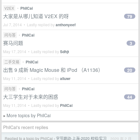
V2EX
•
PhilCai
大家是从哪儿知道 V2EX 的呀
79
Jul 7, 2014 • Lastly replied by
anthonyeef
问与答
•
PhilCai
赛马问题
3
May 17, 2014 • Lastly replied by
Sdhjt
二手交易
•
PhilCai
出售 9 成新 Magic Mouse 和 iPod （A1136）
20
May 11, 2014 • Lastly replied by
aliuwr
问与答
•
PhilCai
大三学生对于未来的困惑
44
May 11, 2014 • Lastly replied by
PhilCai
More topics by PhilCai
»
PhilCai's recent replies
Replied to a topic by PhilCai
字节跳动-上海-2020 校招/实习
2020 年 2 月
›