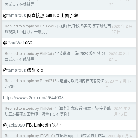
27 日
面试天团在线辅导
@
tamarous
图直接放 GitHub 上面了😂
Replied to a topic by RaulWei
[内推][社招/校招/实习]字节跳动西
2020 年 2 月
›
27 日
瓜视频上海团队，干就完了
@
RaulWei
666
Replied to a topic by PhilCai
字节跳动-上海-2020 校招/实习
2020 年 2 月
›
27 日
面试天团在线辅导
@
tamarous
哪张 o.o
Replied to a topic by Rare0716
这里可以找到内推或者岗位
2020 年 2 月 17
›
日
介绍吗
https://www.v2ex.com/t/644008
Replied to a topic by PhilCai
“《囧妈》免费看”研发团队-字节跳
2020 年 2
›
月 16 日
动正热招研发工程师，海量 HC 在等你！
@
jack2020
FB, LinkedIn 这些
Replied to a topic by ITsWHY
在招聘 app 上找应届的工作算
2020 年 2 月 4
›