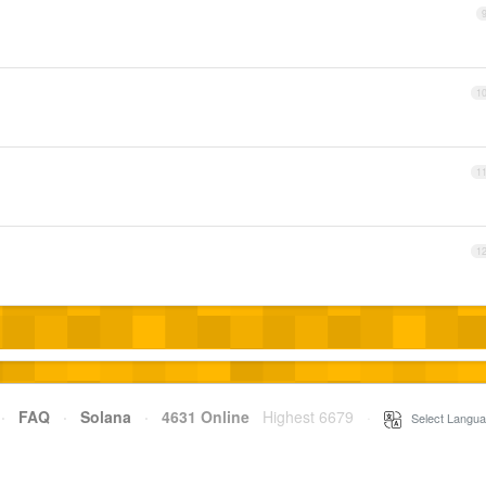
1
1
1
·
FAQ
·
Solana
·
4631 Online
Highest 6679
·
Select Langua