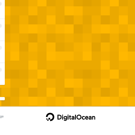
9
0
1
2
ge