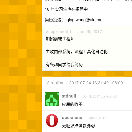
18 年实习生也在招聘中
简历投递：
qing.wang@ele.me
Supplement 1 ·
Jun 29, 2017
加招前端工程师
主攻内部系统，流程工具化自动化
有兴趣同学给我简历
12 replies
•
2017-07-24 16:31:40 +08:00
stdnull
Jun 8, 2017 via Android
应届的收不
operafans
Jun 8, 2017
无耻求点满额券😂