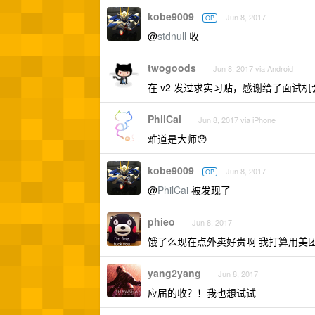
kobe9009
Jun 8, 2017
OP
@
stdnull
收
twogoods
Jun 8, 2017 via Android
在 v2 发过求实习贴，感谢给了面试机会
PhilCai
Jun 8, 2017 via iPhone
难道是大师😯
kobe9009
Jun 8, 2017
OP
@
PhilCai
被发现了
phieo
Jun 8, 2017
饿了么现在点外卖好贵啊 我打算用美
yang2yang
Jun 8, 2017
应届的收？！我也想试试