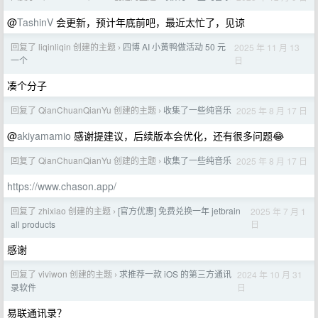
@
TashinV
会更新，预计年底前吧，最近太忙了，见谅
回复了 liqinliqin 创建的主题
四博 AI 小黄鸭做活动 50 元
2025 年 11 月 13
›
日
一个
凑个分子
回复了 QianChuanQianYu 创建的主题
收集了一些纯音乐
2025 年 8 月 17 日
›
@
akiyamamio
感谢提建议，后续版本会优化，还有很多问题😂
回复了 QianChuanQianYu 创建的主题
收集了一些纯音乐
2025 年 8 月 17 日
›
https://www.chason.app/
回复了 zhixiao 创建的主题
[官方优惠] 免费兑换一年 jetbrain
2025 年 7 月 1
›
日
all products
感谢
回复了 viviwon 创建的主题
求推荐一款 iOS 的第三方通讯
2024 年 10 月 31
›
日
录软件
易联通讯录？