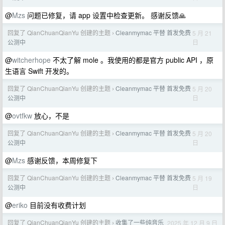
@
Mzs
问题已修复，请 app 设置中检查更新。 感谢反馈🙏
回复了 QianChuanQianYu 创建的主题
Cleanmymac 平替 首发免费
5 月 21
›
日
公测中
@
witcherhope
不太了解 mole 。我使用的都是官方 public API ，原
生语言 Swift 开发的。
回复了 QianChuanQianYu 创建的主题
Cleanmymac 平替 首发免费
5 月 20
›
日
公测中
@
ovtfkw
放心，不是
回复了 QianChuanQianYu 创建的主题
Cleanmymac 平替 首发免费
5 月 20
›
日
公测中
@
Mzs
感谢反馈，本周修复下
回复了 QianChuanQianYu 创建的主题
Cleanmymac 平替 首发免费
5 月 19
›
日
公测中
@
eriko
目前没有收费计划
回复了 QianChuanQianYu 创建的主题
收集了一些纯音乐
2025 年 12 月 9 日
›