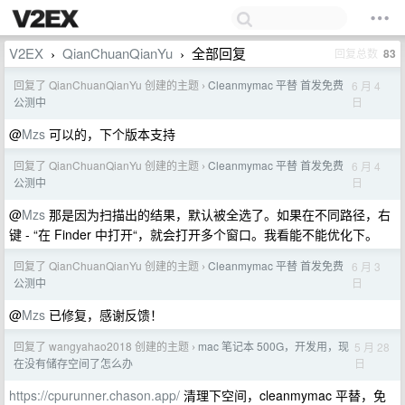
V2EX
QianChuanQianYu
全部回复
回复总数
83
›
›
回复了 QianChuanQianYu 创建的主题
Cleanmymac 平替 首发免费
6 月 4
›
日
公测中
@
Mzs
可以的，下个版本支持
回复了 QianChuanQianYu 创建的主题
Cleanmymac 平替 首发免费
6 月 4
›
日
公测中
@
Mzs
那是因为扫描出的结果，默认被全选了。如果在不同路径，右
键 - “在 Finder 中打开“，就会打开多个窗口。我看能不能优化下。
回复了 QianChuanQianYu 创建的主题
Cleanmymac 平替 首发免费
6 月 3
›
日
公测中
@
Mzs
已修复，感谢反馈！
回复了 wangyahao2018 创建的主题
mac 笔记本 500G，开发用，现
5 月 28
›
日
在没有储存空间了怎么办
https://cpurunner.chason.app/
清理下空间，cleanmymac 平替，免