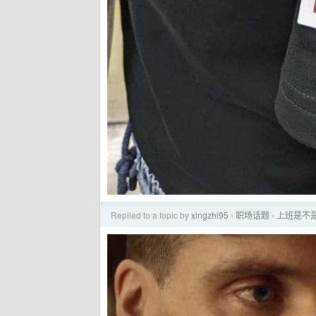
Replied to a topic by
xingzhi95
职场话题
上班是不
›
›