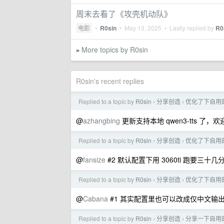
周末去看了《攻壳机动队》
电影
•
R0sin
•
May 13, 2025
• Lastly replied by
R0
More topics by R0sin
»
R0sin's recent replies
Replied to a topic by
R0sin
分享创造
优化了下自用
›
›
@
azhangbing
更新支持本地 qwen3-tts 了，
Replied to a topic by
R0sin
分享创造
优化了下自用
›
›
@
fansize
#2 默认配置下用 3060ti 跑要三十
Replied to a topic by
R0sin
分享创造
优化了下自用
›
›
@
Cabana
#1 其实配置里也可以改成仅中文
Replied to a topic by
R0sin
分享创造
分享一下自用
›
›