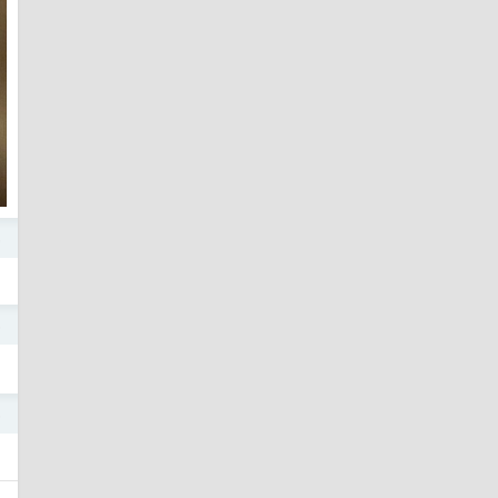
5
5
5