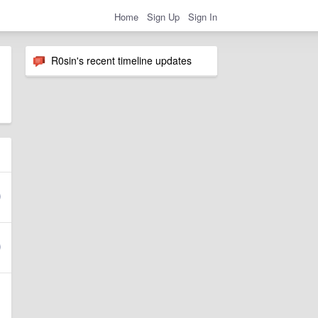
Home
Sign Up
Sign In
R0sin's recent timeline updates