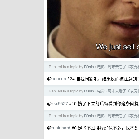
Replied to a topic by
R0sin
电影
周末去看了《攻壳
›
›
@
aeucon
#24 自我阉割吧，结果反而被注意到
Replied to a topic by
R0sin
电影
周末去看了《攻壳
›
›
@
zkx9527
#10 搜了下立刻后悔看到你这条回
Replied to a topic by
R0sin
电影
周末去看了《攻壳
›
›
@
runinhard
#6 是的不过排片好像不多，找不