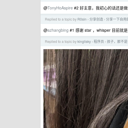
@
TonyHoAspire
#2 好主意，我初心的话还是
Replied to a topic by
R0sin
分享创造
分享一下自用
›
›
@
azhangbing
#1 感谢 star ，whisper
Replied to a topic by
kinglisky
程序员
孩子，那不是
›
›