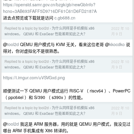
https://openstd.samr.gov.cn/bzgk/gb/newGbInfo?
hcno=3AB693FAFF5D9716DF61C61D6FD2187A
进去点预览或下载就是访问
c.gb688.cn
Replied to a topic by tool2d
为什么同样是手机模拟 x86
2022 年 10
›
月 9 日
windows， QEMU 和 ExaGear 性能差距如此之大？
@
tool2d
QEMU 用户模式与 KVM 无关，看来这位老哥 @
kkocdko
说
得对，你对虚拟化不是很熟悉。
Replied to a topic by tool2d
为什么同样是手机模拟 x86
2022 年 10
›
月 9 日
windows， QEMU 和 ExaGear 性能差距如此之大？
https://i.imgur.com/uVSVGxd.png
顺便测试一下 QEMU 用户模式运行 RISC-V （ riscv64 ）、PowerPC
（ ppc64el ）和 S/390 （ s390x ）的性能。
Replied to a topic by tool2d
为什么同样是手机模拟 x86
2022 年 10
›
月 9 日
windows， QEMU 和 ExaGear 性能差距如此之大？
@
tool2d
我这是 ARM 服务器，用的就是 QEMU 用户模式，我没见过
哪台 ARM 手机集成有 X86 转译的。