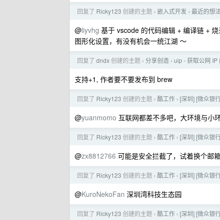
回复了
Ricky123
创建的主题
嵌入式开发
最近的想法
›
›
@
liyvhg
基于 vscode 的代码编辑 + 编译链
图形化设置，有没有机会一统江湖 ～
回复了
dndx
创建的主题
分享创造
uip - 获取公网 I
›
›
支持+1, 作者要不要发布到 brew
回复了
Ricky123
创建的主题
酷工作
[深圳] [微众银行
›
›
@
yuanmomo
互联网都差不多吧，大环境与小环境
回复了
Ricky123
创建的主题
酷工作
[深圳] [微众银行
›
›
@
zx8812766
可能是安全拦截了，试着换个邮
回复了
Ricky123
创建的主题
酷工作
[深圳] [微众银行
›
›
@
KuroNekoFan
深圳湾科技生态园
回复了
Ricky123
创建的主题
酷工作
[深圳] [微众银行
›
›