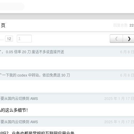
 页
回复总数
22
...
12
❮
❯
站了， 0.05 倍率 20 刀 废话不多说直接开送
6 月 8 
下我的 codex 中转站，依旧免费送 30 刀
6 月 8 
要从国内云切换到 AWS
2025 年 1 月 17 
无私的这么多细节！
要从国内云切换到 AWS
2025 年 1 月 17 
别吗？ 业务也都是常规的互联网应用业务