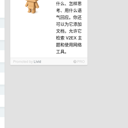
什么、怎样思
考、用什么语
气回应。你还
日
可以为它添加
文档，允许它
检索 V2EX 主
题和使用网络
日
工具。
Promoted by
Livid
PRO
日
日
日