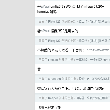
@
aPaul
cmlja3l3YW5nQHdlYmFuay5jb20=
base64 解码
回复了
Ricky123
创建的主题
酷工作
[深圳] [微众银行
›
›
@
aPaul
据我所知是可以的
回复了
Ricky123
创建的主题
酷工作
[深圳] [微众银行
›
›
不熟悉的 v 友可以看一下官网：
https://www.w
回复了
timqian
创建的主题
分享创造
一个付费 chr
›
›
赞
回复了
auto8888
创建的主题
投资
20 来万怎么理财
›
›
微众银行大额存单吧。4.2%，流动性也很好
回复了
Keeper
创建的主题
问与答
你的公司在用字
›
›
飞书已经凉了吧