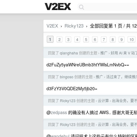
V2EX
Ricky123
全部回复第 1 页 / 共 12
›
›
1
2
3
4
5
6
7
8
9
10
回复了
qianghaha
创建的主题
推广
好用 AI 来 V 
›
›
d2FuZy5yaWNreUBmb3htYWlsLmNvbQ==
回复了
bingoso
创建的主题
推广
活过来了，继续推广一
›
›
d3FzY3V0QDE2My5jb20=
回复了
Ricky123
创建的主题
云计算
出海业务，要不
›
›
@
zedpass
的确没有人搞过 AWS.. 感谢大哥
回复了
Ricky123
创建的主题
云计算
出海业务，要不
›
›
@
wandehul
请问技术上这些云有什么特别的区