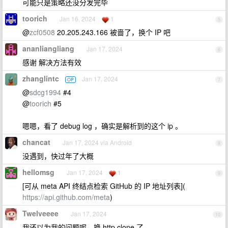
可能只是策略还没分发完毕
toorich
Jan 16, 2024
1
5
@
zcf0508
20.205.243.166 被啬了，换个 IP 吧
ananliangliang
Jan 17, 2024
6
感谢 解决方法有效
zhanglintc
Jan 17, 2024
OP
7
@
sdcg1994
#4
@
toorich
#5
嗯嗯，看了 debug log ，确实是解析到的这个 ip 。
chancat
Jan 17, 2024 via Android
8
没遇到，快过年了大概
hellomsg
Jan 17, 2024
1
9
[可从 meta API 终结点检索 GitHub 的 IP 地址列表](
https://api.github.com/meta
)
Twelveeee
Jan 17, 2024
10
我还以为我的问题呢，换 http clone 了