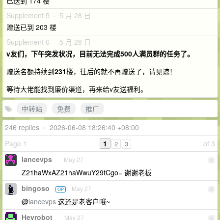
已送到 174 楼
Supplement 5 · 5 月 28 日
赠送已到 203 楼
Supplement 6 · 5 月 28 日
v友们，下午突发状况，目前无法完成500人满员群的任务了。
赠送名额持续到
231
楼，往后的就不再赠送了，请见谅！
等待大佬能找到廉价渠道，再来给v友送福利。
中转站
免费
推广
246 replies
•
2026-06-08 18:26:40 +08:00
Page 1
1
of 3
2
3
lancevps
May 27
1
Z21haWxAZ21haWwuY29tCgo= 谢谢老板
bingoso
May 27
OP
2
@
lancevps
这还是老客户哦~
Heyrobot
May 27
3