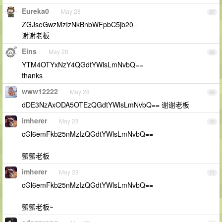
Eureka0
May 28
67
ZGJseGwzMzIzNkBnbWFpbC5jb20=
谢谢老板
Eins
May 28
68
YTM4OTYxNzY4QGdtYWlsLmNvbQ==
thanks
www12222
May 28
69
dDE3NzAxODA5OTEzQGdtYWlsLmNvbQ== 谢谢老板
imherer
May 28
70
cGl6emFkb25nMzIzQGdtYWlsLmNvbQ==
蟹蟹老板
imherer
May 28
71
cGl6emFkb25nMzIzQGdtYWlsLmNvbQ==
蟹蟹老板~