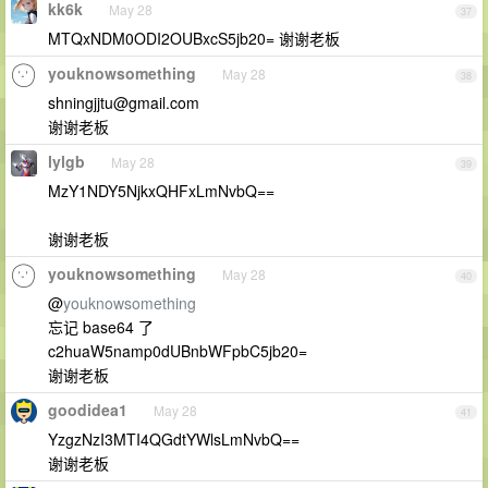
kk6k
May 28
37
MTQxNDM0ODI2OUBxcS5jb20= 谢谢老板
youknowsomething
May 28
38
shningjjtu@gmail.com
谢谢老板
lylgb
May 28
39
MzY1NDY5NjkxQHFxLmNvbQ==
谢谢老板
youknowsomething
May 28
40
@
youknowsomething
忘记 base64 了
c2huaW5namp0dUBnbWFpbC5jb20=
谢谢老板
goodidea1
May 28
41
YzgzNzI3MTI4QGdtYWlsLmNvbQ==
谢谢老板