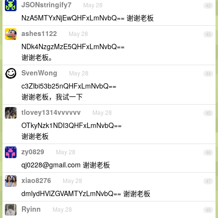
JSONstringify7
May 28
42
NzA5MTYxNjEwQHFxLmNvbQ== 谢谢老板
ashes1122
May 28
43
NDk4NzgzMzE5QHFxLmNvbQ==
谢谢老板。
SvenWong
May 28
44
c3Zlbi53b25nQHFxLmNvbQ==
谢谢老板，我试一下
tlovey1314vvvvvv
May 28
45
OTkyNzk1NDI3QHFxLmNvbQ==
谢谢老板
zy0829
May 28
46
qj0228@gmail.com
谢谢老板
xiao8276
May 28
47
dmlydHVlZGVAMTYzLmNvbQ== 谢谢老板
Ryinn
May 28
48