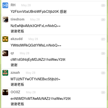
RH
May 28
25
Y2FlcmV0aUBnbWFpbC5jb20K 感谢
tiredtom
May 28
26
NzEwNjk4Mzk3QHFxLmNvbQ==
谢谢老板
akzudd
May 28
27
YWt6dWRkQGdtYWlsLmNvbQ==
qt
May 28
28
cWl1dGlhbjEyMDJAZ21haWwuY29t
谢谢
zzsah
May 28
29
MTU2NTYwOTYxNEBxcS5jb20=
谢谢老板
OOXZ
May 28
30
enN5MDYxMTAwMzNAZ21haWwuY29t
谢谢老板