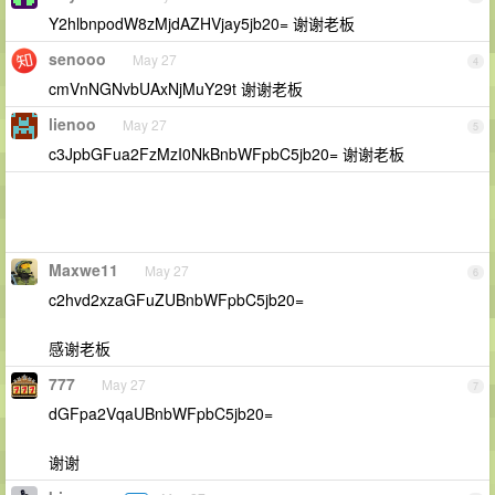
Y2hlbnpodW8zMjdAZHVjay5jb20= 谢谢老板
senooo
May 27
4
cmVnNGNvbUAxNjMuY29t 谢谢老板
lienoo
May 27
5
c3JpbGFua2FzMzI0NkBnbWFpbC5jb20= 谢谢老板
Maxwe11
May 27
6
c2hvd2xzaGFuZUBnbWFpbC5jb20=
感谢老板
777
May 27
7
dGFpa2VqaUBnbWFpbC5jb20=
谢谢