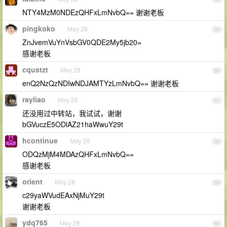
NTY4MzM0NDEzQHFxLmNvbQ== 谢谢老板
pingkoko
May 28
55
ZnJvemVuYnVsbGV0QDE2My5jb20=
感谢老板
cqustzt
May 28
56
enQ2NzQzNDIwNDJAMTYzLmNvbQ== 谢谢老板
rayliao
May 28
57
还没用过中转站，我试试，谢谢
bGVuczE5ODlAZ21haWwuY29t
hcontinue
May 28
58
ODQzMjM4MDAzQHFxLmNvbQ==
感谢老板
orient
May 28
59
c29yaWVudEAxNjMuY29t
谢谢老板
ydq765
May 28
60