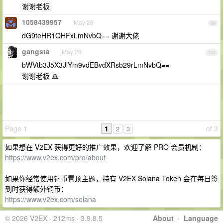
谢谢老板
1058439957
May 28
99
dG9teHR1QHFxLmNvbQ== 谢谢大佬
gangsta
May 28
100
bWVtb3J5X3JlYm9vdEBvdXRsb29rLmNvbQ==
谢谢老板 🙏
Page 1
1
of 3
2
3
如果想在 V2EX 获得更好的推广效果，欢迎了解 PRO 会员机制：
https://www.v2ex.com/pro/about
如果你经常使用铜币置顶主题，持有 V2EX Solana Token 会在每日签
到时获得额外铜币：
https://www.v2ex.com/solana
© 2026 V2EX · 212ms · 3.9.8.5
About
·
Language