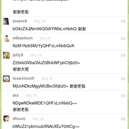
谢谢老板
loserc6
May 28
93
bG9zZXJjNm56QGdtYWlsLmNvbQ 谢谢
mikaelson
May 28
94
NzM1Nzk5MzYyQHFxLmNvbQoK
jellyX
May 28
95
Z29vbGV6aGVuZ0BnbWFpbC5jb20=
谢谢大佬
lossvincefr
May 28
96
MjUxNDkzMjgyMUBxcS5jb20= 谢谢老板
atx
May 28
97
NDgwNDkwMDE1QHFxLmNvbQ==
谢谢老板
dfourc
May 28
98
bWluZ21pbmcubXNAcXEuY29tCg==