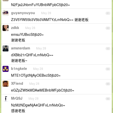
N2Fja2JhbmFuYUBnbWFpbC5jb20=
guyanyouyou
May 28
61
Z3V5YW55b3V5b3VAMTYzLmNvbQ== 谢谢老板
zdkk
May 28
62
emsuYUBxcS5jb20=
谢谢老板
amsterdam
May 28
63
dXBib21rQHFxLmNvbQ==
谢谢老板~
b1ngkele
May 28
64
MTE1OTg0NjAyOEBxcS5jb20=
XFiend
May 28
65
eGZpZW5kMDAwMEBnbWFpbC5jb20=
MrQSJ
May 28
66
NzM2NDgwNjA4QHFxLmNvbQo=
感谢老板