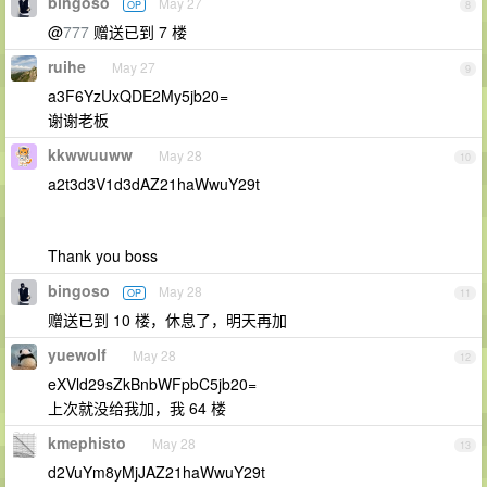
bingoso
May 27
OP
8
@
777
赠送已到 7 楼
ruihe
May 27
9
a3F6YzUxQDE2My5jb20=
谢谢老板
kkwwuuww
May 28
10
a2t3d3V1d3dAZ21haWwuY29t
Thank you boss
bingoso
May 28
OP
11
赠送已到 10 楼，休息了，明天再加
yuewolf
May 28
12
eXVld29sZkBnbWFpbC5jb20=
上次就没给我加，我 64 楼
kmephisto
May 28
13
d2VuYm8yMjJAZ21haWwuY29t