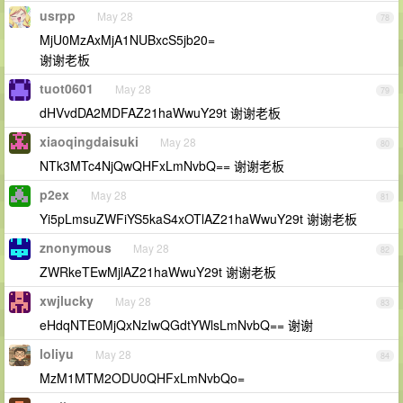
usrpp
May 28
78
MjU0MzAxMjA1NUBxcS5jb20=
谢谢老板
tuot0601
May 28
79
dHVvdDA2MDFAZ21haWwuY29t 谢谢老板
xiaoqingdaisuki
May 28
80
NTk3MTc4NjQwQHFxLmNvbQ== 谢谢老板
p2ex
May 28
81
Yi5pLmsuZWFiYS5kaS4xOTlAZ21haWwuY29t 谢谢老板
znonymous
May 28
82
ZWRkeTEwMjlAZ21haWwuY29t 谢谢老板
xwjlucky
May 28
83
eHdqNTE0MjQxNzIwQGdtYWlsLmNvbQ== 谢谢
loliyu
May 28
84
MzM1MTM2ODU0QHFxLmNvbQo=