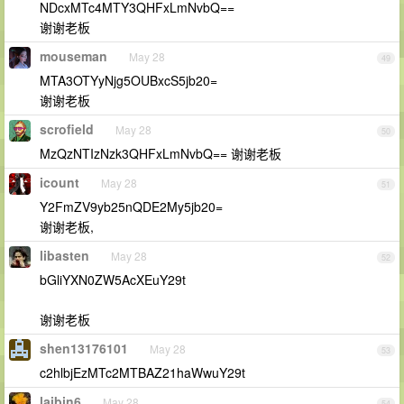
NDcxMTc4MTY3QHFxLmNvbQ==
谢谢老板
mouseman
May 28
49
MTA3OTYyNjg5OUBxcS5jb20=
谢谢老板
scrofield
May 28
50
MzQzNTIzNzk3QHFxLmNvbQ== 谢谢老板
icount
May 28
51
Y2FmZV9yb25nQDE2My5jb20=
谢谢老板,
libasten
May 28
52
bGliYXN0ZW5AcXEuY29t
谢谢老板
shen13176101
May 28
53
c2hlbjEzMTc2MTBAZ21haWwuY29t
laibin6
May 28
54