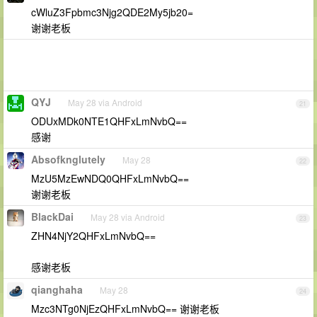
cWluZ3Fpbmc3Njg2QDE2My5jb20=
谢谢老板
QYJ
May 28 via Android
21
ODUxMDk0NTE1QHFxLmNvbQ==
感谢
Absofknglutely
May 28
22
MzU5MzEwNDQ0QHFxLmNvbQ==
谢谢老板
BlackDai
May 28 via Android
23
ZHN4NjY2QHFxLmNvbQ==
感谢老板
qianghaha
May 28
24
Mzc3NTg0NjEzQHFxLmNvbQ== 谢谢老板