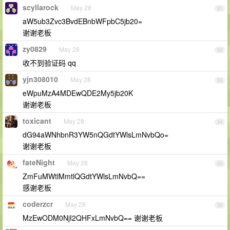
scyllarock
May 28
31
aW5ub3Zvc3BvdEBnbWFpbC5jb20=
谢谢老板
zy0829
May 28
32
收不到验证码 qq
yjn308010
May 28
33
eWpuMzA4MDEwQDE2My5jb20K
谢谢老板
toxicant
May 28
34
dG94aWNhbnR3YW5nQGdtYWlsLmNvbQo=
谢谢老板
fateNight
May 28
35
ZmFuMWtlMmtlQGdtYWlsLmNvbQ==
感谢老板
coderzcr
May 28
36
MzEwODM0NjI2QHFxLmNvbQ== 谢谢老板