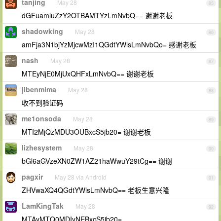
tanjing
May 28
85
dGFuamluZzY2OTBAMTYzLmNvbQ== 谢谢老板
shadowking
May 28
86
amFja3N1bjYzMjcwMzI1QGdtYWlsLmNvbQo= 感谢老板
nash
May 28
87
MTEyNjE0MjUxQHFxLmNvbQ== 谢谢老板
jibenmima
May 28
88
收不到验证码
me1onsoda
May 28
89
MTI2MjQzMDU3OUBxcS5jb20= 谢谢老板
lizhesystem
May 28
90
bGl6aGVzeXN0ZW1AZ21haWwuY29tCg== 谢谢
pagxir
May 28 via Android
91
ZHVwaXQ4QGdtYWlsLmNvbQ== 老板生意兴隆
LamKingTak
May 28
92
MTAyMTQ0MDIyNEBxcS5jb20=