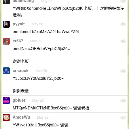
adamwang
May 28
72
YWRhbXdhbmd4eEBnbWFpbC5jb20K 老板，上次跟帖好像没
送啊。
pyyalt
May 28
73
emhlbmd1b2xpMzlAZ21haWwuY29t
er567
May 28
74
emdjNzc4OEBnbWFpbC5jb20=
谢谢老板
crisrock
May 28
75
Y3Jpc3JvY2tAc2luYS5jb20=
谢谢老板
gbluer
May 28
76
MTQwNDM0OTIzNEBxcS5jb20= 谢谢老板
AmosWu
May 28
77
YW1vc193dUBxcS5jb20= 谢谢