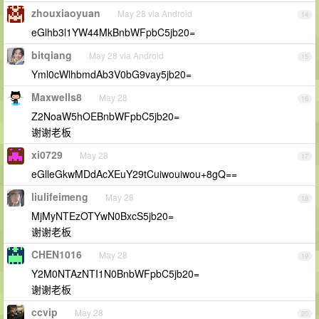
zhouxiaoyuan
May 28 via Android
14
eGlhb3l1YW44MkBnbWFpbC5jb20=
bitqiang
May 28 via Android
15
Yml0cWlhbmdAb3V0bG9vay5jb20=
Maxwells8
May 28
16
Z2NoaW5hOEBnbWFpbC5jb20=
谢谢老板
xi0729
May 28
17
eGlleGkwMDdAcXEuY29tCuiwouiwou+8gQ==
liulifeimeng
May 28
18
MjMyNTEzOTYwN0BxcS5jb20=
谢谢老板
CHEN1016
May 28
19
Y2M0NTAzNTI1N0BnbWFpbC5jb20=
谢谢老板
ccvip
May 28
20