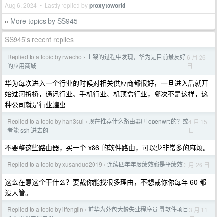
Aug 6, 2024 • Lastly replied by
proxytoworld
More topics by SS945
»
SS945's recent replies
Replied to a topic by rwecho
上架的过程中发现，华为是目前最友好
6 月 26
›
日
的应用商城
华为每次进入一个行业的时候对相关供应商都很好，一旦进入后就开
始过河拆桥，通讯行业、手机行业、机顶盒行业，哪次不是这样，这
种公司就是行业蝗虫
Replied to a topic by han3sui
现在推荐什么路由器刷 openwrt 的？或
4 月 15
›
日
者能 ssh 进去的
不要整这些路由器，买一个 x86 的软件路由，可以少非常多的麻烦。
Replied to a topic by xusanduo2019
连续四年年度绩效都是平绩效
3 月 26 日
›
这么在意这个干什么？要裁你能找很多理由，不想裁你你每年 60 都
没人管。
Replied to a topic by itfenglin
前华为外包大龄失业程序员 寻软件项目
3 月 11
›