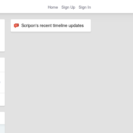
Home
Sign Up
Sign In
Scripon's recent timeline updates
7