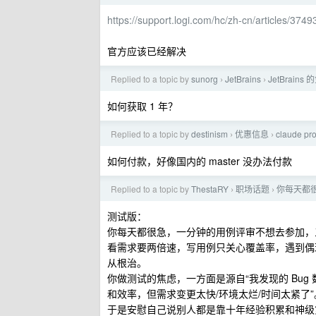
https://support.logi.com/hc/zh-cn/articles/3
官方应该已经解决
Replied to a topic by
sunorg
JetBrains
JetBrains
›
›
如何获取 1 年？
Replied to a topic by
destinism
优惠信息
claude p
›
›
如何付款，好像国内的 master 没办法付款
Replied to a topic by
ThestaRY
职场话题
你每天都
›
›
测试版：
你每天都很急，一分钟的用例评审不想去参加，
看需求要两倍速，写用例只关心覆盖率，遇到偶现
从根治。
你做测试的焦虑，一方面是源自“我发现的 Bu
和效率，但需求变更太快/环境太烂/时间太紧了”
于是安慰自己说别人都是靠十年经验积累和神级