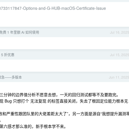
7493733117847-Options-and-G-HUB-macOS-Certificate-Issue
 的免费 1 年里额 Ai 如何使用
Jul 16, 202
ro 5 折优惠
Jul 15, 202
很急——多版本
Jun 11, 202
三分钟的边界值分析不愿意去想，一天的回归测试都等不及要跑完。
 Bug 只想打个 无法复现 的标签直接关闭，失去了根因定位能力根本无
g 数和严重性跟团队里的大佬差距太大了”，另一方面是源自“我想提升漏测
。
第六感才那么准的，新手根本学不来。