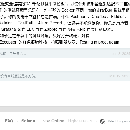
框架最佳实践”和“千条测试用例模板”，即使你知道那些框架适配不了自
环境里总是有一堆半残的 Docker 容器，你的 Jira/Bug 系统里躺
的浏览器书签栏总是拉满，什么 Postman 、Charles 、Fiddler 、
op 、Katalon 、TestRail 、Allure Report ，但这并不能满足你，你总是秉承着
fana 又套 ELK 再套 Zabbix 再套 New Relic 再套自研脚本。
试任务和永远在部署中的测试环境，只好打开终端，对着
mentException 的红色报错堆栈，拍照到朋友圈：Testing in prod, again.
ity 领取一年免费会员
Jun 8, 202
挂了，没有离线版就是不方便。
Mar 19, 202
·
FAQ
·
Solana
·
932 Online
Highest 6679
·
Select Languag