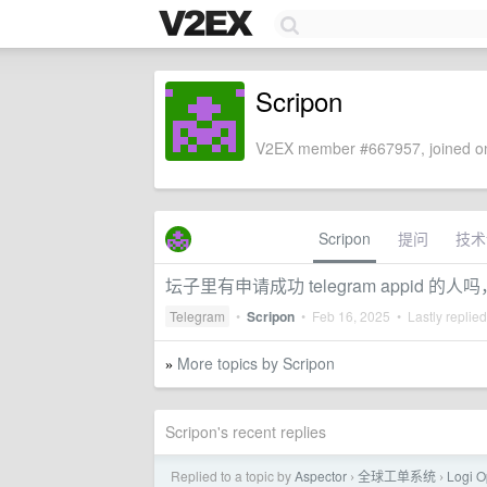
Scripon
V2EX member #667957, joined on
Scripon
提问
技术
坛子里有申请成功 telegram appid 的人
Telegram
•
Scripon
•
Feb 16, 2025
• Lastly replie
More topics by Scripon
»
Scripon's recent replies
Replied to a topic by
Aspector
全球工单系统
Logi 
›
›