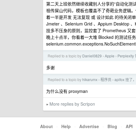
第二天上班依然继续收藏别人分享的“自动化测试
祖传屎山代码，模板也覆盖不了奇葩业务逻辑。你的测试
着一半是开发 无法复现 或 设计如此 的待关闭单子。你
Jmeter 、Selenium Grid 、Appium Deskt
技多不压身的原则，监控套了 Prometheus 又套 Gra
晚上十点半，你看着一大堆 Blocked 的测
selenium.common.exceptions.NoSuchEle
Replied to a topic by
Daniel0829
Apple
Perplex
›
›
多谢
Replied to a topic by
hikarumx
程序员
apifox 
›
›
为什么没有 proxyman
More replies by Scripon
»
About
·
Help
·
Advertise
·
Blog
·
API