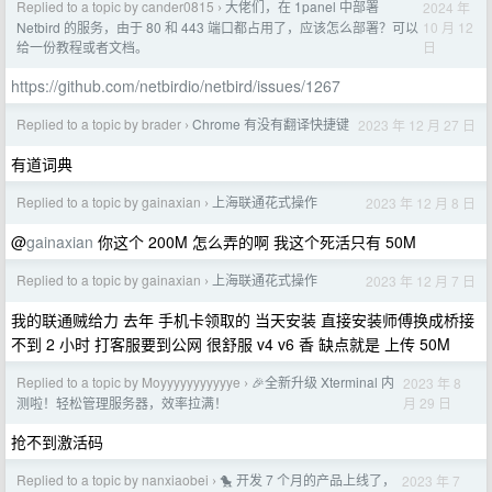
Replied to a topic by cander0815
大佬们，在 1panel 中部署
2024 年
›
10 月 12
Netbird 的服务，由于 80 和 443 端口都占用了，应该怎么部署？可以
日
给一份教程或者文档。
https://github.com/netbirdio/netbird/issues/1267
Replied to a topic by brader
Chrome 有没有翻译快捷键
2023 年 12 月 27 日
›
有道词典
Replied to a topic by gainaxian
上海联通花式操作
2023 年 12 月 8 日
›
@
gainaxian
你这个 200M 怎么弄的啊 我这个死活只有 50M
Replied to a topic by gainaxian
上海联通花式操作
2023 年 12 月 7 日
›
我的联通贼给力 去年 手机卡领取的 当天安装 直接安装师傅换成桥接
不到 2 小时 打客服要到公网 很舒服 v4 v6 香 缺点就是 上传 50M
Replied to a topic by Moyyyyyyyyyyye
🎉全新升级 Xterminal 内
2023 年 8
›
月 29 日
测啦！轻松管理服务器，效率拉满！
抢不到激活码
Replied to a topic by nanxiaobei
🐤 开发 7 个月的产品上线了，
2023 年 7
›