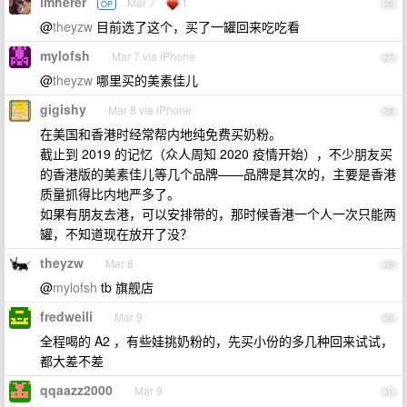
imherer
Mar 7
1
OP
26
@
theyzw
目前选了这个，买了一罐回来吃吃看
mylofsh
Mar 7 via iPhone
27
@
theyzw
哪里买的美素佳儿
gigishy
Mar 8 via iPhone
28
在美国和香港时经常帮内地纯免费买奶粉。
截止到 2019 的记忆（众人周知 2020 疫情开始），不少朋友买
的香港版的美素佳儿等几个品牌——品牌是其次的，主要是香港
质量抓得比内地严多了。
如果有朋友去港，可以安排带的，那时候香港一个人一次只能两
罐，不知道现在放开了没？
theyzw
Mar 8
29
@
mylofsh
tb 旗舰店
fredweili
Mar 9
30
全程喝的 A2 ，有些娃挑奶粉的，先买小份的多几种回来试试，
都大差不差
qqaazz2000
Mar 9
31