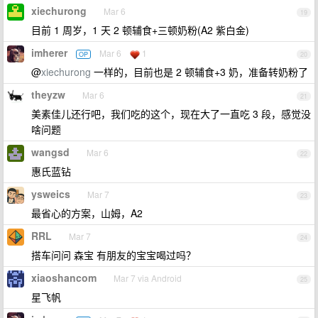
xiechurong
Mar 6
19
目前 1 周岁，1 天 2 顿辅食+三顿奶粉(A2 紫白金)
imherer
Mar 6
1
OP
20
@
xiechurong
一样的，目前也是 2 顿辅食+3 奶，准备转奶粉了
theyzw
Mar 6
21
美素佳儿还行吧，我们吃的这个，现在大了一直吃 3 段，感觉没
啥问题
wangsd
Mar 6
22
惠氏蓝钻
ysweics
Mar 7
23
最省心的方案，山姆，A2
RRL
Mar 7
24
搭车问问 森宝 有朋友的宝宝喝过吗？
xiaoshancom
Mar 7 via Android
25
星飞帆