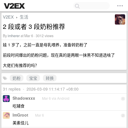
V2EX
生活
›
2 段或者 3 段奶粉推荐
By
imherer
at Mar 6 · 3012 views
娃 1 岁了，之前一直是母乳喂养，准备转奶粉了
前段时间爆出的奶粉问题，现在真的是两眼一抹黑不知道选啥了
大佬们有推荐的吗？
奶粉
宝宝
转换
31 replies
•
2026-03-09 11:14:17 +08:00
Shadowxxx
Mar 6 via Android
1
吃辅食
ImGroot
Mar 6
2
美素佳儿