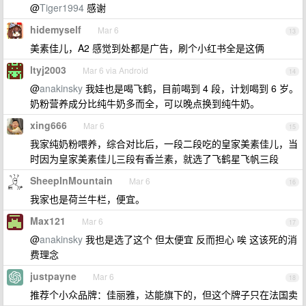
@
Tiger1994
感谢
hidemyself
Mar 6
13
美素佳儿，A2 感觉到处都是广告，刷个小红书全是这俩
ltyj2003
Mar 6 via Android
14
@
anakinsky
我娃也是喝飞鹤，目前喝到 4 段，计划喝到 6 岁。
奶粉营养成分比纯牛奶多而全，可以晚点换到纯牛奶。
xing666
Mar 6
15
我家纯奶粉喂养，综合对比后，一段二段吃的皇家美素佳儿，当
时因为皇家美素佳儿三段有香兰素，就选了飞鹤星飞帆三段
SheepInMountain
Mar 6
16
我家也是荷兰牛栏，便宜。
Max121
Mar 6
17
@
anakinsky
我也是选了这个 但太便宜 反而担心 唉 这该死的消
费理念
justpayne
Mar 6
18
推荐个小众品牌：佳丽雅，达能旗下的，但这个牌子只在法国卖