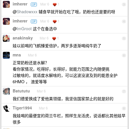
imherer
Mar 6
1
OP
3
@
Shadowxxx
辅食早就开始在吃了哦，奶粉也还是要的呀
imherer
Mar 6
1
OP
4
@
ImGroot
这个在备选中
anakinsky
Mar 6
1
5
娃以前喝的飞鹤臻爱倍护，两岁多逐渐喝纯牛奶了
mns
Mar 6
6
正常奶粉还是水解？
看你家情况，吃得好，长得好，就能力范围之内随便挑
过敏啥的，就适度水解啥的，可以这波没波及到的能恩全护
6HMO ， 澳爱等等
Batututu
Mar 6
7
我们德爱换成了爱他美领熠，我坚信国家禁止的就是好的
Tiger1994
Mar 6
8
我娃喝的最便宜的荷兰牛栏，照样生龙活虎，说话都比其他娃早
很多