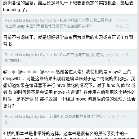
感谢各位的回复，最后还是寻思一下想要更稳定的实践机会，最后去
booming 了。
Replied to a topic by Symbo1ic
杭州不鸣图形引擎开发工程师还
2024 年 11
›
月 26 日
有上海 unity 中国引擎组软件开发实习应该如何选择？
目前不考虑转正，就是想好好学点东西为以后的实习或者正式工作背
背书
Replied to a topic by Symbo1ic
C++中右值与右值引用在使
2024 年 11 月
›
13 日
用中的疑问
@
lzoje
@
sanbuks
@
zizon
感谢各位大佬！我使用的是 msys2 上的
mingw64 ，可能这些结果出现就是编译器对于这个情况的优化吧。我
想知道如果在编译器不进行 nrvo 优化的情况下，对于 func 传值 f2 或
者 f3 的时候是不是会调用 move 构造呢？在使用右值引用这个特性的
时候，是不是像 f3 那样返回一个经过 move 包裹后的值的处理方法会
更好？
Replied to a topic by bler
计算机组成原理推荐看哪个学校
2024 年 10 月 22
›
日
的
4 楼的那本书是非常好的选择。这本书是很有名的黑砖系列中的一