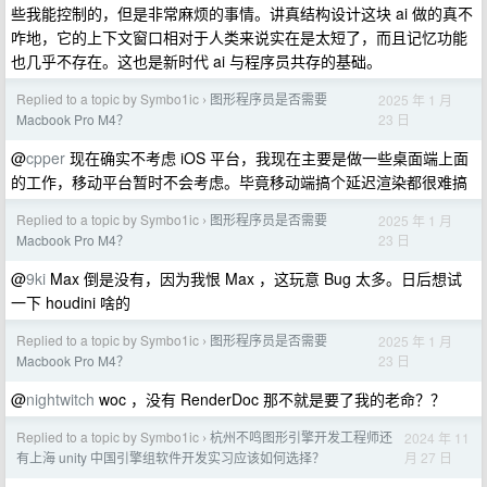
些我能控制的，但是非常麻烦的事情。讲真结构设计这块 ai 做的真不
咋地，它的上下文窗口相对于人类来说实在是太短了，而且记忆功能
也几乎不存在。这也是新时代 ai 与程序员共存的基础。
Replied to a topic by Symbo1ic
图形程序员是否需要
2025 年 1 月
›
23 日
Macbook Pro M4？
@
cpper
现在确实不考虑 iOS 平台，我现在主要是做一些桌面端上面
的工作，移动平台暂时不会考虑。毕竟移动端搞个延迟渲染都很难搞
Replied to a topic by Symbo1ic
图形程序员是否需要
2025 年 1 月
›
23 日
Macbook Pro M4？
@
9ki
Max 倒是没有，因为我恨 Max ，这玩意 Bug 太多。日后想试
一下 houdini 啥的
Replied to a topic by Symbo1ic
图形程序员是否需要
2025 年 1 月
›
23 日
Macbook Pro M4？
@
nightwitch
woc ，没有 RenderDoc 那不就是要了我的老命？？
Replied to a topic by Symbo1ic
杭州不鸣图形引擎开发工程师还
2024 年 11
›
月 27 日
有上海 unity 中国引擎组软件开发实习应该如何选择？