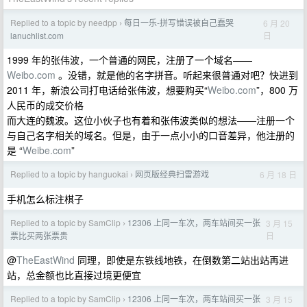
Replied to a topic by needpp
每日一乐-拼写错误被自己蠢哭
6 月 20
›
日
lanuchlist.com
1999 年的张伟波，一个普通的网民，注册了一个域名——
Weibo.com
。没错，就是他的名字拼音。听起来很普通对吧？快进到
2011 年，新浪公司打电话给张伟波，想要购买“
Weibo.com
”，800 万
人民币的成交价格
而大连的魏波。这位小伙子也有着和张伟波类似的想法——注册一个
与自己名字相关的域名。但是，由于一点小小的口音差异，他注册的
是 “
Weibe.com
”
Replied to a topic by hanguokai
网页版经典扫雷游戏
6 月 18 日
›
手机怎么标注棋子
Replied to a topic by SamClip
12306 上同一车次，两车站间买一张
3 月 15
›
日
票比买两张票贵
@
TheEastWind
同理，即使是东铁线地铁，在倒数第二站出站再进
站，总金额也比直接过境更便宜
Replied to a topic by SamClip
12306 上同一车次，两车站间买一张
3 月 15
›