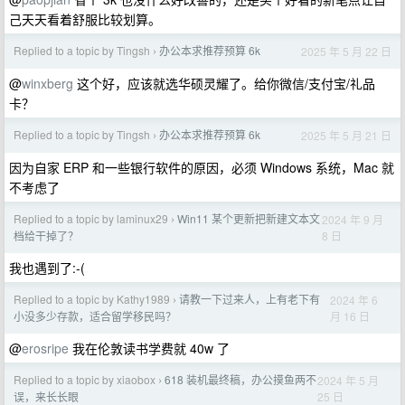
己天天看着舒服比较划算。
Replied to a topic by Tingsh
办公本求推荐预算 6k
2025 年 5 月 22 日
›
@
winxberg
这个好，应该就选华硕灵耀了。给你微信/支付宝/礼品
卡？
Replied to a topic by Tingsh
办公本求推荐预算 6k
2025 年 5 月 21 日
›
因为自家 ERP 和一些银行软件的原因，必须 Windows 系统，Mac 就
不考虑了
Replied to a topic by laminux29
Win11 某个更新把新建文本文
2024 年 9 月
›
8 日
档给干掉了？
我也遇到了:-(
Replied to a topic by Kathy1989
请教一下过来人，上有老下有
2024 年 6
›
月 16 日
小没多少存款，适合留学移民吗？
@
erosripe
我在伦敦读书学费就 40w 了
Replied to a topic by xiaobox
618 装机最终稿，办公摸鱼两不
2024 年 5 月
›
25 日
误，来长长眼