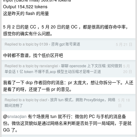
Output 154,522 tokens
这是昨天的 flash 的用量
5 月 2 日的是 CC ，5 月 20 日的是 OC ，都是很高的缓存命中率，
感觉你的确实有什么问题。
Replied to a topic by 0139
咨询 gpt 账号渠道
5 月 21 日
›
中转都不靠谱，找个低价区开吧
Replied to a topic by ranxianglei
聊聊 opencode 上下文压缩: 如何做到
5 月
›
20 日
单会话 1 亿 token 不爆不丢,acp 模型主动压缩才是唯一正道
我看了一下 dcp 作者回你的消息：pr 太庞大，想让你拆分一下。人还
是看了的呀，还提了一些 pr 的意见。
Replied to a topic by clacf
放弃 tun 模式，拥抱 ProxyBridge，网络
5 月 18
›
日
瞬间流畅了
@
snxiaojian
有个场景用 tun 就不行：微信的 PC 与手机的消息备
份。微信这货貌似是通过网络名来判断是否处于同一局域网，于是就
GG 了。