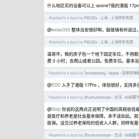
什么地区买的设备可以上 acone?我的港版 17pr
Replied to a topic by
PIECEx
上海
上海停车有感
›
›
@
wxiao333
整体治安很好啊，敲玻璃有听说过
Replied to a topic by
PIECEx
上海
上海停车有感
›
›
温哥华，租的房子包一个地下固定车位，不用额
费 3 小时；去爬山或者公园，免费车位。基本
Replied to a topic by
TomasKozey
Apple
没想到港版 
›
›
@
EDD
入手了港版 17Pro ，体验很好，支持多张 e
Replied to a topic by
Zhuzhuchenyan
生活
纠结要
›
›
@
Stop
你说的这两点正说明了中国的高税收低
是医疗和养老是社会基本保障，本不该如此。就
医保。没交过养老保险的低收入人群，同样有基
Replied to a topic by
Zhuzhuchenyan
生活
纠结要
›
›