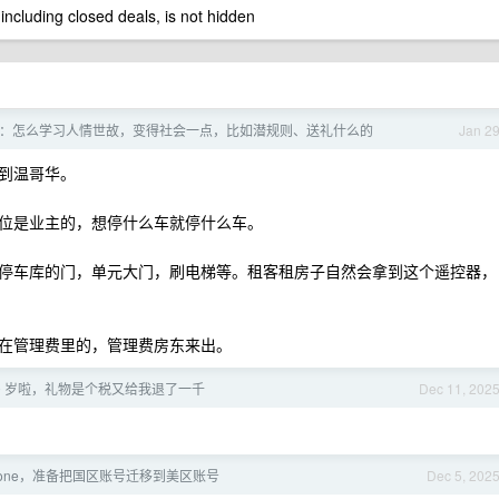
 including closed deals, is not hidden
：怎么学习人情世故，变得社会一点，比如潜规则、送礼什么的
Jan 2
到温哥华。
位是业主的，想停什么车就停什么车。
停车库的门，单元大门，刷电梯等。租客租房子自然会拿到这个遥控器，
在管理费里的，管理费房东来出。
30 岁啦，礼物是个税又给我退了一千
Dec 11, 202
c one，准备把国区账号迁移到美区账号
Dec 5, 202