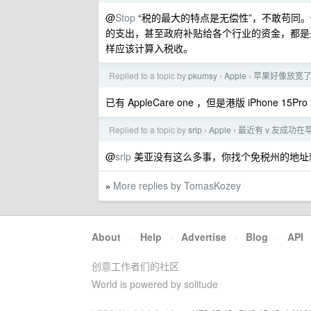
@
Stop
“税的最大的特点是无偿性”，不敢苟同
的支出，甚至政府补贴给各个行业的资金，都是
样应该计算入税收。
Replied to a topic by
pkumsy
Apple
苹果好像放宽了外区
›
›
已有 AppleCare one ，但是港版 iPhon
Replied to a topic by
srlp
Apple
最近有 v 友成功
›
›
@
srlp
美亚没有这么多事，你找个免税州的地址
More replies by TomasKozey
»
About
·
Help
·
Advertise
·
Blog
·
API
创意工作者们的社区
World is powered by solitude