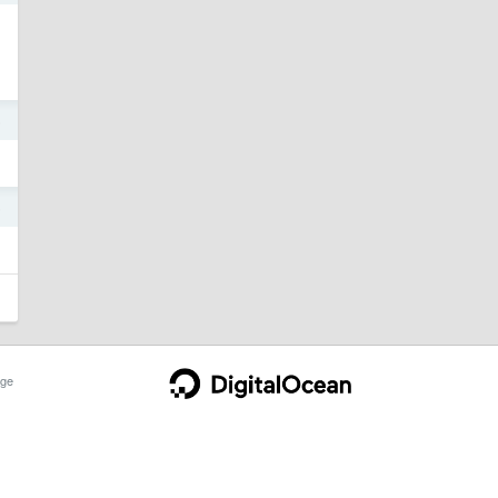
5
5
ge