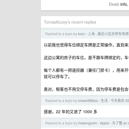
Deals
info,
TomasKozey's recent replies
Replied to a topic by
koor
上海
最近小区办停车有感
›
›
以前我也觉得车位绑定车牌是正常操作，直到来
这边公寓的房子的车位，是不跟车牌绑定的，车
每个人都有一把遥控器（兼任门禁卡），用来开
就可以停车了。
奥对，租客也不用交停车费，因为停车费是包含
Replied to a topic by
imesrdfi8dzs
生活
今天我也 
›
›
感谢，22 年的又退了 1000 多
Replied to a topic by
ricwangcom
Apple
为了整 a
›
›