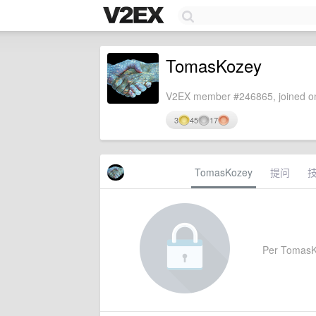
TomasKozey
V2EX member #246865, joined on
3
45
17
TomasKozey
提问
Per TomasKoz