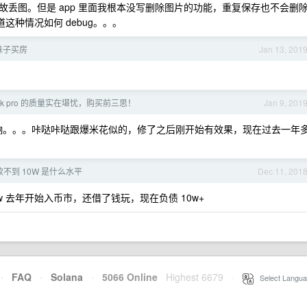
丢图。但是 app 里面我根本没写删除图片的功能，重复保存也不会删
道这种情况如何 debug。。。
妹子买房
Jan 13, 201
ook pro 的质量实在堪忧，购买前三思！
Jan 9, 201
因为异响。。。咔哒咔哒跟爆米花似的，修了之后刚开始有效果，现在过去一年
款不到 10W 是什么水平
Dec 11, 201
w 去年开始入币市，还借了钱玩，现在负债 10w+
·
FAQ
·
Solana
·
5066 Online
Highest 6679
·
Select Langua