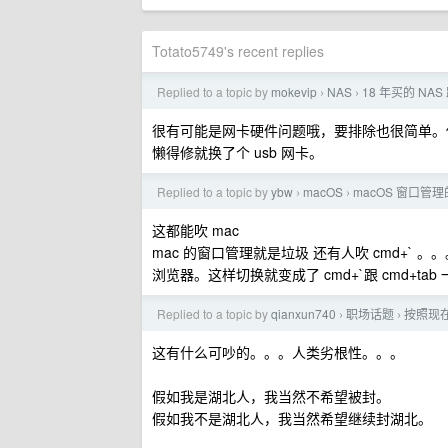
Totato5749's recent replies
Replied to a topic by
mokevip
NAS
18 年买的 NA
›
›
很有可能是网卡硬件问题哦，要排除也很简单。你买个
懒得修就换了个 usb 网卡。
Replied to a topic by
ybw
macOS
macOS 窗口管
›
›
这都能吹 mac
mac 的窗口管理就是垃圾 还有人吹 cmd+`
浏览器。这样切换就变成了 cmd+`跟 cmd+ta
Replied to a topic by
qianxun740
职场话题
按照现在
›
›
这有什么可吵的。。。人类劣根性。。。
假如我是湖北人，我当然不希望被封。
假如我不是湖北人，我当然希望继续封湖北。