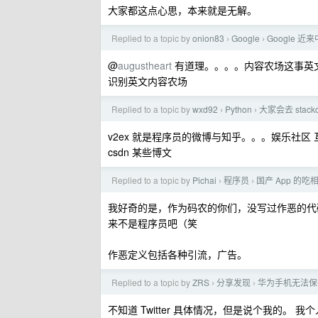
大家都这点心思，本来就是无解。
Replied to a topic by
onion83
Google
Google 
›
›
@
augustheart
有道理。。。。内容农场这事英
识别英文内容农场
Replied to a topic by
wxd92
Python
大家会去 stack
›
›
v2ex 就是程序员的微博与知乎。。。娱乐社区
csdn 某些博文
Replied to a topic by
Pichai
程序员
国产 App 的
›
›
我好奇的是，作为码农的你们，没写过作恶的代
来不是程序员吧（笑
作恶定义包括各种引流，广告。
Replied to a topic by
ZRS
分享发现
华为手机无法保
›
›
不知道 Twitter 具体情况，但是说个我的。 