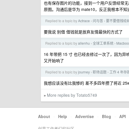
也有保存图片的功能，接到一个用户反馈经常无故
原图。沟通后是华为 mate10，反正我根本不知
Replied to a topic by
Actrace
问与答
要不要借钱给
›
›
要我说 别借 借钱就是放弃友情最快的方式了
Replied to a topic by
allenhu
全球工单系统
Macb
›
›
16 年带把 15 寸 也已经去修过一次了，
又开始响了
Replied to a topic by
journey
职场话题
工作 4 年存
›
›
我想应该没有比我惨的 差不多四年攒了将近 25
More replies by Totato5749
»
About
·
Help
·
Advertise
·
Blog
·
API
创意工作者们的社区