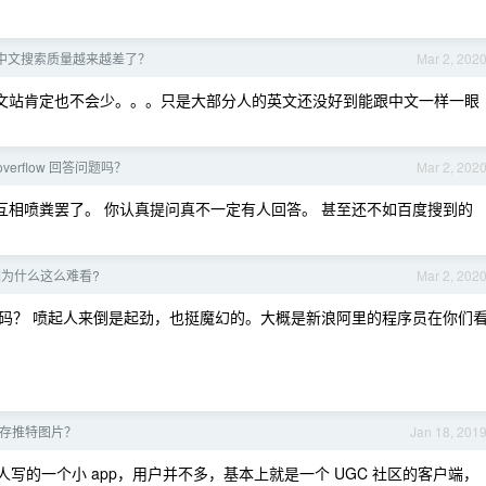
近来中文搜索质量越来越差了？
Mar 2, 202
文站肯定也不会少。。。只是大部分人的英文还没好到能跟中文一样一眼
overflow 回答问题吗？
Mar 2, 202
 互相喷粪罢了。 你认真提问真不一定有人回答。 甚至还不如百度搜到的
吃相为什么这么难看?
Mar 2, 202
码？ 喷起人来倒是起劲，也挺魔幻的。大概是新浪阿里的程序员在你们
存推特图片？
Jan 18, 201
我个人写的一个小 app，用户并不多，基本上就是一个 UGC 社区的客户端，