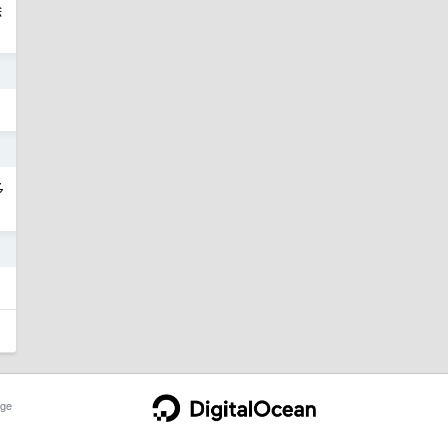
除
9
9
多
8
ge