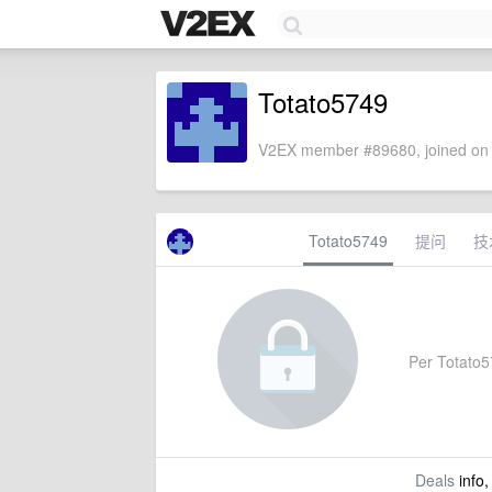
Totato5749
V2EX member #89680, joined on 
Totato5749
提问
技
Per Totato57
Deals
info,