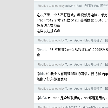
Replied to a topic by
adz2k
iPad
你们的 iPad 现
›
›
吃灰严重，个人不打游戏，看视频用电脑，考完
iPad Pro12.9 寸 21 款 512G 美版蜂窝 OS16.
低系统会有溢价
这样发违规吗😨
Replied to a topic by
Tune
Apple
Mac 外壳磕了，
›
›
@
varlar
#8 不知道为什么给我评估的 2999RMB
金
Replied to a topic by
Tune
Apple
Mac 外壳磕了，
›
›
@
fds
#2 我个人有清理邮箱的习惯，我记得 Ap
场翻了好久都没发现
Replied to a topic by
Tune
Apple
Mac 外壳磕了，
›
›
@
NG6
#1 mac 是全球联保的，ac 都是通
Replied to a topic by
443038716
 WATCH
appl
›
›