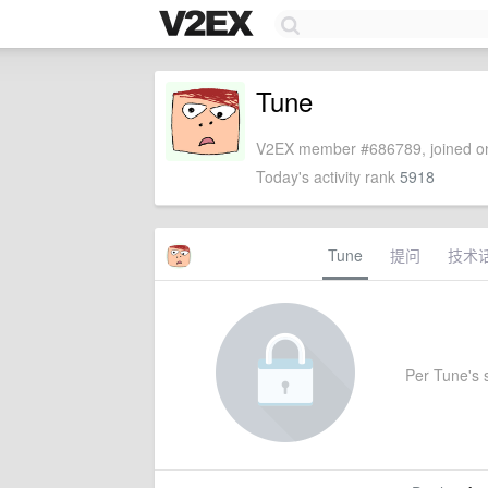
Tune
V2EX member #686789, joined on
Today's activity rank
5918
Tune
提问
技术
Per Tune's s