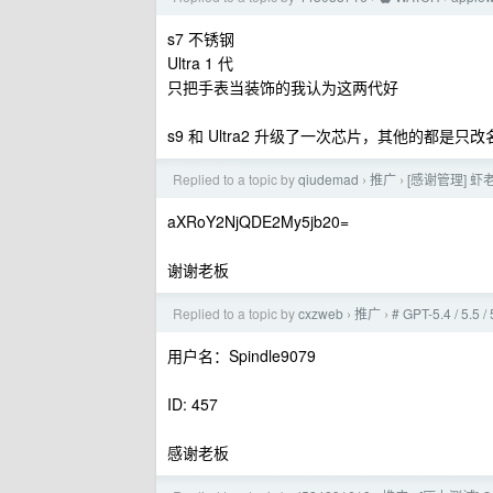
s7 不锈钢
Ultra 1 代
只把手表当装饰的我认为这两代好
s9 和 Ultra2 升级了一次芯片，其他的都是只改
Replied to a topic by
qiudemad
推广
[感谢管理] 虾
›
›
aXRoY2NjQDE2My5jb20=
谢谢老板
Replied to a topic by
cxzweb
推广
# GPT-5.4 / 5.
›
›
用户名：Spindle9079
ID: 457
感谢老板