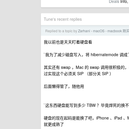
Deals
info,
Tune's recent replies
Replied to a topic by
Zarhani
macOS
macbook
›
›
我以前也是天天盯着硬盘看
`我为了减少磁盘写入，将 hibernatemode 调成了
其实还有 swap ，Mac 的 swap 调用很
过实现这个必须关 SIP （部分关 SIP ）
后面懒得管了，随他用
`这东西硬盘能写到多少 TBW ？毕竟焊死的换不
硬盘的现在起码是能换了吧，iPhone 、iPa
就更成熟了