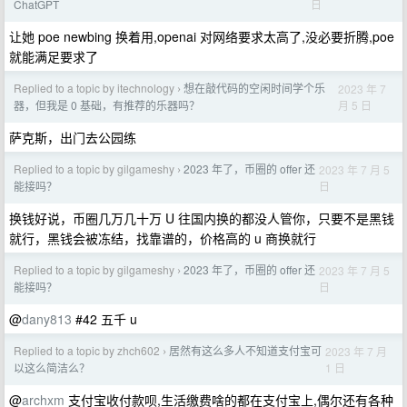
日
ChatGPT
让她 poe newbing 换着用,openai 对网络要求太高了,没必要折腾,poe
就能满足要求了
Replied to a topic by itechnology
想在敲代码的空闲时间学个乐
2023 年 7
›
月 5 日
器，但我是 0 基础，有推荐的乐器吗？
萨克斯，出门去公园练
Replied to a topic by gilgameshy
2023 年了，币圈的 offer 还
2023 年 7 月 5
›
日
能接吗？
换钱好说，币圈几万几十万 U 往国内换的都没人管你，只要不是黑钱
就行，黑钱会被冻结，找靠谱的，价格高的 u 商换就行
Replied to a topic by gilgameshy
2023 年了，币圈的 offer 还
2023 年 7 月 5
›
日
能接吗？
@
dany813
#42 五千 u
Replied to a topic by zhch602
居然有这么多人不知道支付宝可
2023 年 7 月
›
1 日
以这么简洁么？
@
archxm
支付宝收付款呗,生活缴费啥的都在支付宝上,偶尔还有各种