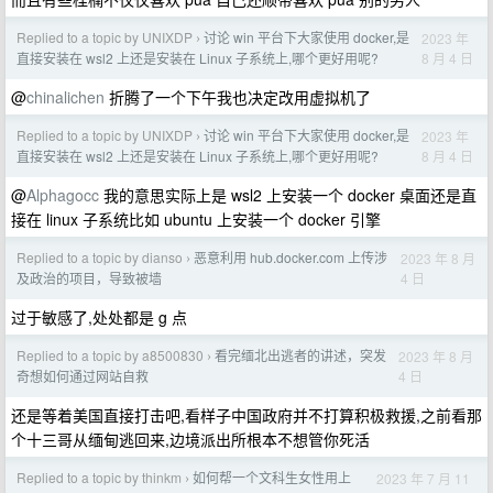
Replied to a topic by UNIXDP
讨论 win 平台下大家使用 docker,是
2023 年
›
8 月 4 日
直接安装在 wsl2 上还是安装在 Linux 子系统上,哪个更好用呢?
@
chinalichen
折腾了一个下午我也决定改用虚拟机了
Replied to a topic by UNIXDP
讨论 win 平台下大家使用 docker,是
2023 年
›
8 月 4 日
直接安装在 wsl2 上还是安装在 Linux 子系统上,哪个更好用呢?
@
Alphagocc
我的意思实际上是 wsl2 上安装一个 docker 桌面还是直
接在 linux 子系统比如 ubuntu 上安装一个 docker 引擎
Replied to a topic by dianso
恶意利用 hub.docker.com 上传涉
2023 年 8 月
›
4 日
及政治的项目，导致被墙
过于敏感了,处处都是 g 点
Replied to a topic by a8500830
看完缅北出逃者的讲述，突发
2023 年 8 月
›
4 日
奇想如何通过网站自救
还是等着美国直接打击吧,看样子中国政府并不打算积极救援,之前看那
个十三哥从缅甸逃回来,边境派出所根本不想管你死活
Replied to a topic by thinkm
如何帮一个文科生女性用上
2023 年 7 月 11
›