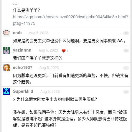
---
什么是沸羊羊？
https://v.qq.com/x/cover/mzc00200dwdigel/d00464lkc8e.html?
ptag=11975
crab
Aug 5, 2023
19
如果是约会男生买单也没什么问题啊，要是男女同事聚餐 AA 。
yazinnnn
Aug 5, 2023
2
20
我们国产沸羊羊就是这样的
echo1937
Aug 5, 2023
21
因为版本还没更新，目前看有加速更新的趋势，不快，但确实有
这个趋势。
SuperMild
Aug 5, 2023
22
> 为什么跟大陆女生出去约会时默认男生买单？
我在想，如果我回答他：因为大陆男人有绅士风度，而且 “被请
客就是被瞧不起” 这本身就是歪理，多少人排队想请巴菲特吃饭
呢，是看不起巴菲特吗？