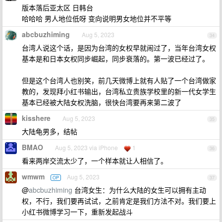
版本落后亚太区 日韩台
哈哈哈 男人地位低呀 变向说明男女地位并不平等
abcbuzhiming
Aug 5, 2023
34
台湾人说这个话，是因为台湾的女权早就闹过了，当年台湾女权
基本是和日本女权同步崛起，同步衰落的。第一波已经过了。
但是这个台湾人也别笑，前几天微博上就有人贴了一个台湾做家
教的，发现拜小红书输出，台湾私立贵族学校里的新一代女学生
基本已经被大陆女权洗脑，很快台湾要再来第二波了
kisshere
Aug 5, 2023
35
大陆龟男多，结帖
BMAO
Aug 5, 2023 via iPhone
1
36
看来两岸交流太少了，一个样本就让人相信了。
wmwm
Aug 5, 2023
OP
37
@
abcbuzhiming
台湾女生：为什么大陆的女生可以拥有主动
权，不行，我们要再试试，之前肯定是我们方法不对。我们要上
小红书微博学习一下，重新发起战斗