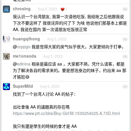
chrosing
Aug 5, 2023
1
94
我认识一个台湾朋友, 我第一次请他吃饭, 我结账之后他跟我说
下次不要这样了 我很诧异的问了下 为啥 他说他们那基本上都是
AA. 我说在国内 第一次请朋友吃饭很正常
huangqihong
Aug 5, 2023
95
@
ccppgo
我是觉得大家的戾气似乎很大，大家更倾向于打拳，
me1onsoda
Aug 5, 2023
96
@
edinina
相亲是最应该 aa ，大家都不熟，凭什么请客，都是
为了解决各自的需求来的。要是想泡身边的妹子，约出来 aa 那
才尴尬😅
SuperMild
Aug 5, 2023
97
找到了一个台湾人讨论 AA 的帖子：
出社會後 AA 的議題真的存在嗎
https://www.ptt.cc/bbs/Boy-Girl/M.1530254025.A.73D.html
我只有還是學生的時候約會才是 AA