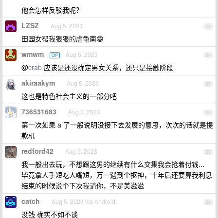
他会怎样反驳我呢？
LZSZ
Aug 5, 2023
23
田园女帮我狠狠的虐龟南😁
wmwm
Aug 5, 2023
OP
24
@
crab
应该是还没确定男女关系，还只是接触阶段
akiraakym
Aug 5, 2023
25
这也是特色社会主义的一部分吧
736531683
Aug 5, 2023
26
第一次如果 a 了一般说明没接下去发展的意思，次次的话就是提
款机
redford42
Aug 5, 2023
27
我一般出去玩，不想跟这男的继续有什么交集我会抢着付钱...
毕竟拿人手短吃人嘴短，万一遇到个抠神，十年后还要算我利息
结束的时候说个下次我请你，不是美滋滋
catch
Aug 5, 2023 via Android
28
没钱 确实不如不谈