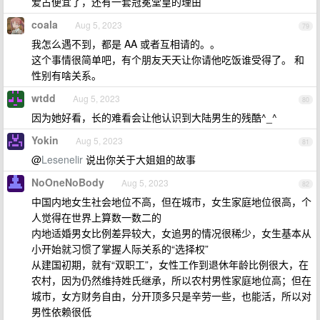
爱占便宜了，还有一套冠冕堂皇的理由
coala
Aug 5, 2023
79
我怎么遇不到，都是 AA 或者互相请的。。
这个事情很简单吧，有个朋友天天让你请他吃饭谁受得了。 和
性别有啥关系。
wtdd
Aug 5, 2023
80
因为她好看，长的难看会让他认识到大陆男生的残酷^_^
Yokin
Aug 5, 2023
81
@
Lesenelir
说出你关于大姐姐的故事
NoOneNoBody
Aug 5, 2023
82
中国内地女生社会地位不高，但在城市，女生家庭地位很高，个
人觉得在世界上算数一数二的
内地适婚男女比例差异较大，女追男的情况很稀少，女生基本从
小开始就习惯了掌握人际关系的“选择权”
从建国初期，就有“双职工”，女性工作到退休年龄比例很大，在
农村，因为仍然维持姓氏继承，所以农村男性家庭地位高；但在
城市，女方财务自由，分开顶多只是辛劳一些，也能活，所以对
男性依赖很低