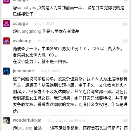
85
@
samohyes
点赞是因为看到前面一半， 没想到看完你说的是
已经接受了
ccppgo
Aug 5, 2023
86
@
huangqihong
你是典型幸存者偏差
evalcony
Aug 5, 2023
87
随便查了一下，中国各省市男女比例 110 、120 以上的大把。
台湾男女比例大概 100 。
在议价能力上，就不是一回事。
jchencode
Aug 5, 2023
88
这个问题说简单也简单，说复杂也复杂。我个人认为还是跟教育
有关，想想国内从温饱到实现小康，走了多久。文化教育其实才
刚起步，很多方面不及发达国家，甚至连台湾省都不如。现在我
看到那些女生喊女权，我只想笑，她们其实只想要特权，并不是
要争取女权。看看发达国家的女权，到底什么女权吧，什么是进
步。
wonderfulcxm
Aug 5, 2023 via iPhone
89
@
LiuJiang
扯淡，一谈不足就刚起步，还摸着石头过河是吗？还