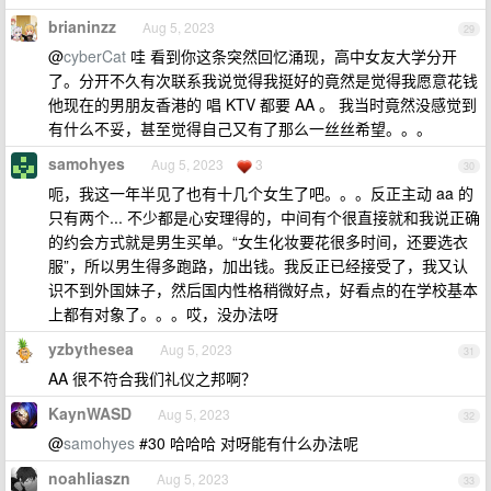
brianinzz
Aug 5, 2023
29
@
cyberCat
哇 看到你这条突然回忆涌现，高中女友大学分开
了。分开不久有次联系我说觉得我挺好的竟然是觉得我愿意花钱
他现在的男朋友香港的 唱 KTV 都要 AA 。 我当时竟然没感觉到
有什么不妥，甚至觉得自己又有了那么一丝丝希望。。。
samohyes
Aug 5, 2023
3
30
呃，我这一年半见了也有十几个女生了吧。。。反正主动 aa 的
只有两个... 不少都是心安理得的，中间有个很直接就和我说正确
的约会方式就是男生买单。“女生化妆要花很多时间，还要选衣
服”，所以男生得多跑路，加出钱。我反正已经接受了，我又认
识不到外国妹子，然后国内性格稍微好点，好看点的在学校基本
上都有对象了。。。哎，没办法呀
yzbythesea
Aug 5, 2023
31
AA 很不符合我们礼仪之邦啊？
KaynWASD
Aug 5, 2023
32
@
samohyes
#30 哈哈哈 对呀能有什么办法呢
noahliaszn
Aug 5, 2023
33