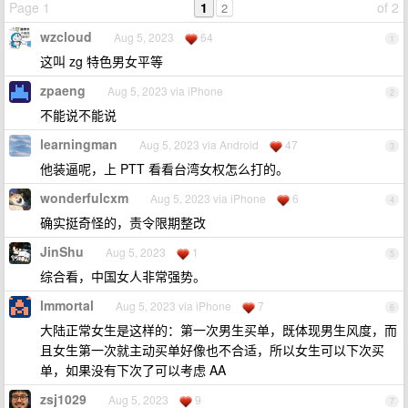
Page 1
1
of 2
2
wzcloud
Aug 5, 2023
64
1
这叫 zg 特色男女平等
zpaeng
Aug 5, 2023 via iPhone
2
不能说不能说
learningman
Aug 5, 2023 via Android
47
3
他装逼呢，上 PTT 看看台湾女权怎么打的。
wonderfulcxm
Aug 5, 2023 via iPhone
6
4
确实挺奇怪的，责令限期整改
JinShu
Aug 5, 2023
1
5
综合看，中国女人非常强势。
lmmortal
Aug 5, 2023 via iPhone
7
6
大陆正常女生是这样的：第一次男生买单，既体现男生风度，而
且女生第一次就主动买单好像也不合适，所以女生可以下次买
单，如果没有下次了可以考虑 AA
zsj1029
Aug 5, 2023
9
7