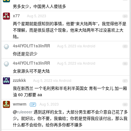
男多女少，中国男人人傻钱多
x77
Aug 5, 2023
64
两个星期就能感知到的事情，他要“来大陆两年”，我觉得他不是
不理解，而是很反感这个现象，他来大陆两年不过没喜欢上大
陆。
4s4IYOLfT1s3InRR
Aug 5, 2023 via Android
65
你还是见识少
4s4IYOLfT1s3InRR
Aug 5, 2023 via Android
66
女泉源头可不是大陆
zzzkkk
Aug 5, 2023 via Android
67
我在新西兰 一个毛利男和半毛利半英国女 育有一个女儿 加一厢
油 60 刀都要 aa
wmwm
Aug 5, 2023
OP
68
@
ruleeeer
遇到这样的女生，大部分男生都不会介意自己花了多
少。就好比，你不要，我偏给；你若是觉得我应该付出，那么我
什么都不会给你，给你再多你都不嫌多