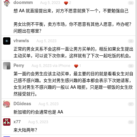
doommm
Aug 5, 2023
2
54
想 AA 就直接提出来，对方不愿意就换下一个，不要勉强自己
男女比例不平衡，卖方市场，你不愿意有其他人愿意，咋办呢？
问题出在哪里？
vhwwls
Aug 5, 2023
55
正常的男女关系不会这样一直让男方买单的，相反如果女生提出
主动买单，可以说下次你来，这样就有了下次一起吃饭的机会。
Perry
Aug 5, 2023 via iPhone
1
56
第一面约会男生应该主动买单，最主要的目的就是看看女生对自
己感不感兴趣。女生对男生感兴趣的基本都会表示下次她请客，
女生对男生不感兴趣的一般以 AA 暗拒，只是蹭一顿饭的女生欣
然接受就行。
DGideas
Aug 5, 2023
57
新加坡的约会通常也是 AA
x77
Aug 5, 2023
58
来大陆两年？