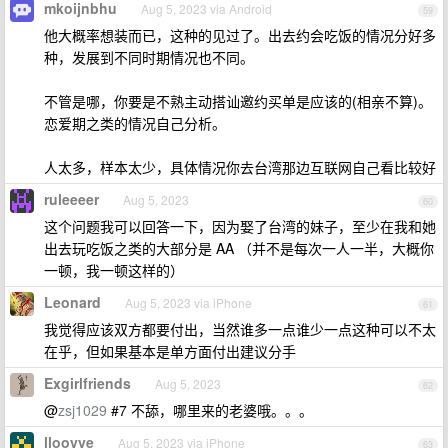
mkoijnbhu
Aug 5, 2023 via Android
59
他大概率想装而已，这种的见过了。出去约会吃饭的情况分好多
种，发展到不同时期情况也不同。
不管是哪，你要是不熟主动搭讪邀约买单是应该的(相亲不算)。
恋爱期之类的情况自己分析。
人太多，样本太少，具体情况你去台湾那边互联网自己看比较好
ruleeeer
Aug 5, 2023
60
这个问题我可以回答一下，因为娶了台湾的妹子，至少在我和她
出去玩吃饭之类的大部分是 AA （并不是每次一人一半，大概你
一顿，我一顿这样的）
Leonard
Aug 5, 2023 via iPhone
61
我觉得应该双方都要付出，当然谁多一点谁少一点这种可以不太
在乎，但如果基本是单方面付出建议分手
Exgirlfriends
Aug 5, 2023
62
@
zsj1029
#7 不舔，哪里来的老婆哦。。。
lloovve
Aug 5, 2023 via iPhone
63