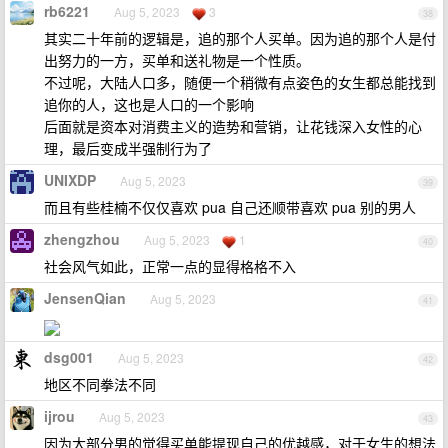
rb6221
Aug 5, 2023
3
38
其实二十年前的逻辑是，追的那个人买单。因为追的那个人是付
出努力的一方，买单和送礼物是一个性质。
不过呢，大陆人口多，随便一个稍微有点姿色的女生都总能找到
追你的人，这也是人口的一个影响
后面就是资本对消费主义的造势和营销，让花钱深入女性的心
理，最后变成半强制行为了
UNIXDP
Aug 5, 2023
39
而且有些桂楠不仅仅喜欢 pua 自己还顺带喜欢 pua 别的男人
zhengzhou
Aug 5, 2023
1
40
社会风气如此，正常一点的显得格格不入
JensenQian
Aug 5, 2023
41
dsg001
Aug 5, 2023
42
地区不同拳法不同
ijrou
Aug 5, 2023
43
因为大部分男的觉得买单能提现自己的优越感，对于女生的想法