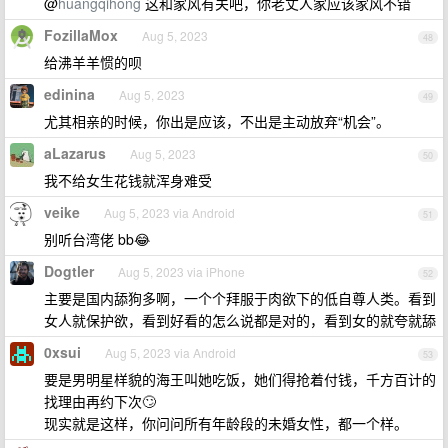
@
huangqihong
这和家风有关吧，你老丈人家应该家风不错
FozillaMox
Aug 5, 2023
48
给沸羊羊惯的呗
edinina
Aug 5, 2023
49
尤其相亲的时候，你出是应该，不出是主动放弃“机会”。
aLazarus
Aug 5, 2023
50
我不给女生花钱就浑身难受
veike
Aug 5, 2023 via Android
51
别听台湾佬 bb😂
Dogtler
Aug 5, 2023 via iPhone
52
主要是国内舔狗多啊，一个个拜服于肉欲下的低自尊人类。看到
女人就保护欲，看到好看的怎么说都是对的，看到女的就夸就舔
0xsui
Aug 5, 2023 via Android
53
要是男明星样貌的海王叫她吃饭，她们得抢着付钱，千方百计的
找理由再约下次🙄
现实就是这样，你问问所有年龄段的未婚女性，都一个样。