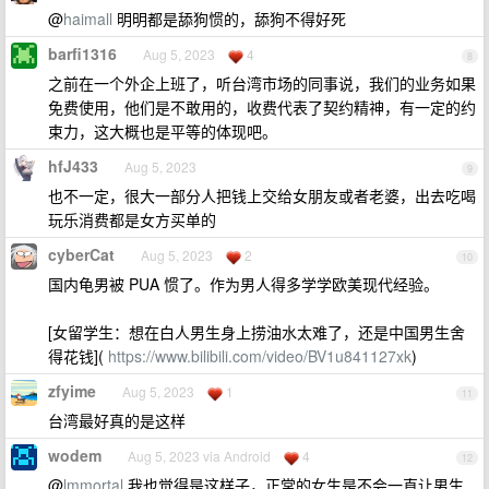
@
haimall
明明都是舔狗惯的，舔狗不得好死
barfi1316
Aug 5, 2023
4
8
之前在一个外企上班了，听台湾市场的同事说，我们的业务如果
免费使用，他们是不敢用的，收费代表了契约精神，有一定的约
束力，这大概也是平等的体现吧。
hfJ433
Aug 5, 2023
9
也不一定，很大一部分人把钱上交给女朋友或者老婆，出去吃喝
玩乐消费都是女方买单的
cyberCat
Aug 5, 2023
2
10
国内龟男被 PUA 惯了。作为男人得多学学欧美现代经验。
[女留学生：想在白人男生身上捞油水太难了，还是中国男生舍
得花钱](
https://www.bilibili.com/video/BV1u841127xk
)
zfyime
Aug 5, 2023
1
11
台湾最好真的是这样
wodem
Aug 5, 2023 via Android
4
12
@
lmmortal
我也觉得是这样子，正常的女生是不会一直让男生