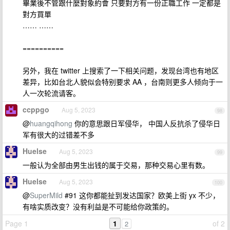
畢業後不管跟什麼對象約會 只要對方有一份正職工作 一定都是
對方買單
…… ……
==========
另外，我在 twitter 上搜索了一下相关问题，发现台湾也有地区
差异，比如台北人貌似会特别要求 AA ，台南则更多人倾向于一
人一次轮流请客。
ccppgo
Aug 5, 2023
98
@
huangqihong
你的意思跟日军侵华， 中国人反抗杀了侵华日
军有很大的过错差不多
Huelse
Aug 5, 2023
99
一般认为全部由男生出钱的属于交易，那种交易心里有数。
Huelse
Aug 5, 2023
100
@
SuperMild
#91 这你都能扯到发达国家？欧美上街 yx 不少，
有啥实质改变？没有利益是不可能给你政策的。
Page 1
1
of 2
2