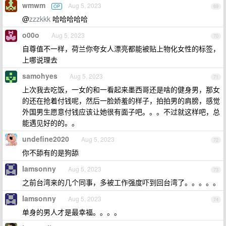
wmwm
Aug 5, 2023
OP
69
@
zzzkkk
哈哈哈哈哈
o00o
Aug 5, 2023
70
自尊值不一样，荷兰你夸女人漂亮都能被贴上物化女性的标签，
上哪说理去
samohyes
Aug 5, 2023
71
上次我去吃饭，一女的和一看起来墨西哥还是啥的健身男，那女
的还在抢着付钱呢，然后一脸娇羞的样子，拍拍男的肩膀，感觉
外国男生愿意付钱应该让她很有面子吧。。。不过就这样吧，总
能遇见好的的。。
undefine2020
Aug 5, 2023
72
你不舔有的是狗舔
Iamsonny
Aug 5, 2023
73
之前台湾来的几个同事，多被工作强度吓到回台湾了。。。。。
Iamsonny
Aug 5, 2023
74
单身的男人才是最幸福。。。。