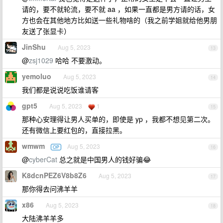
请的，要不就轮流，要不就 aa ，如果一直都是男方请的话，女
方也会在其他地方比如送一些礼物啥的（我之前学姐就给他男朋
友送了张显卡）
JinShu
Aug 5, 2023
13
@
zsj1029
哈哈 不要激动。
yemoluo
Aug 5, 2023
14
我们都是说说吃饭谁请客
gpt5
Aug 5, 2023
1
15
那种心安理得让男人买单的，即使是 yp ，我都不想见第二次。
还有微信上要红包的，直接拉黑。
wmwm
Aug 5, 2023
OP
16
@
cyberCat
总之就是中国男人的钱好骗😂
K8dcnPEZ6V8b8Z6
Aug 5, 2023
17
那你得去问沸羊羊
x86
Aug 5, 2023
18
大陆沸羊羊多