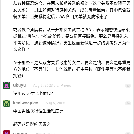
从各种情况综合，在两人长期关系的初始（这个关系不仅限于男
女关系），男生如何对待这种关系，成为考量因素，其中包含就
餐买单；当关系稳定后，AA 各自买单就变成常态了
或者换个角度看，从一开始女生就主动 AA ，表示她想快速结束
或跳过“暧昧”、“考量”阶段，要么是直接断绝，要么是直接进入
平等阶段；遇到这种情况，男生反而要做进一步的思考对方为什
么这样了
至于那些不是从双方关系考虑的女生，要么是钱、要么是尊重男
方的地位（不等时），其他就是占据主导权（即使平等也不能我
掏钱）
ukuyu
Aug 5, 2023 via iPhone
83
没用过支付宝小荷包？
keelweeplee
Aug 5, 2023
84
中国男性获得性生活难度高
起码这是影响因素之一
ccppgo
Aug 5, 2023