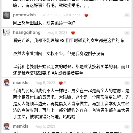
嘛，，有这好事？行吧，默默接受吧，，，
potatowish
Aug 5, 2023 via iPhone
5
44
网上怒斥田园女，现实跪舔一龟蝻
huangqihong
Aug 5, 2023
1
45
看完评论，我都不能理解 v2 们平时碰到的女生都是这样的吗
虽然大家看到网上女权不少，但是我身边例子没有
以前和老婆刚开始谈朋友的时候，都是默认换着买单的啊，而且
还是我老婆强烈要求 AA 或者换着买单
msmkls
Aug 5, 2023
5
46
台湾的民风和我们不大一样吧，男女在一起是两个人的意愿，是
两个相互付出的意思吧，大陆嘛，这个是一个畸形演变过程，先
是女人能顶半边天，再提倡女人当家做主，再加上资本对女性经
济的宣传收割，再加上一部分舔狗的存在，普遍男生都有点大男
子主义，被拿捏得死死地，哈哈哈
msmkls
Aug 5, 2023
47