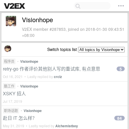
Visionhope
V2EX member #287853, joined on 2018-01-30 09:43:51
+08:00
Switch topics list
程序员
•
Visionhope
retry-go 作者评价其他别人写的重试库, 有点意思
5
Oct 16, 2021 • Lastly replied by
crclz
酷工作
•
Visionhope
XSKY 招人
Jul 17, 2019
职场话题
•
Visionhope
赴日 IT 怎么样？
84
May 31, 2019 • Lastly replied by
Alchemistboy