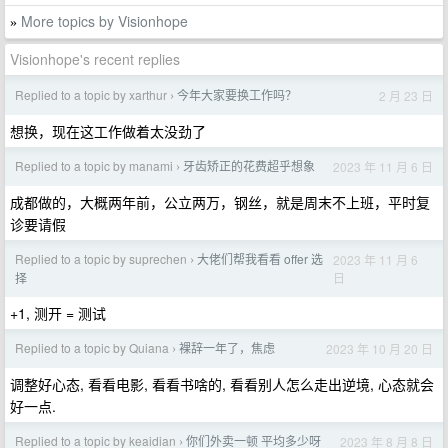
More topics by Visionhope
»
Visionhope's recent replies
Replied to a topic by xarthur
今年大家要换工作吗？
2 月 23 日
›
想换，现在这工作做着太没劲了
Replied to a topic by manami
牙齿矫正的花费超乎想象
2023 年 11 月 6 日
›
成都做的，大概两年前，公立两万，钢丝，就是周末不上班，平时复
诊要请假
Replied to a topic by suprechen
大佬们帮我看看 offer 选
2023 年 11 月 6
›
日
择
+1, 测开 = 测试
Replied to a topic by Quiana
裸辞一年了，焦虑
2023 年 10 月 20 日
›
调整好心态, 看看电影, 看看书啥的, 看看别人怎么走出逆境, 心态就会
好一点.
Replied to a topic by keaidian
你们外卖一顿 平均多少呀
2023 年 8 月 8 日
›