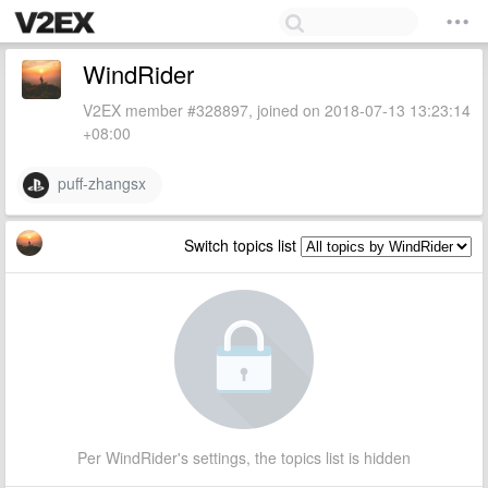
WindRider
V2EX member #328897, joined on 2018-07-13 13:23:14
+08:00
puff-zhangsx
Switch topics list
Per WindRider's settings, the topics list is hidden