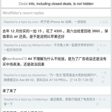
Deals
info, including closed deals, is not hidden
WindRider's recent replies
Replied to a topic by omz
终于把 iPhone Air 出掉，一身轻松
3 天前
›
去年 12 月份买的一加 15 ，花了 4300 。周六出给爱回收 3860 ，保
值率比 air 还高，是不是说明比苹果还好
Replied to a topic by WilliamColton
今天晚上有一起看世界杯的吗？
7 月 20
›
日
一起交流交流
@
kamikaze472
#4 不理解为什么不给放，是为了广告收益还是没有
买中场表演，还是政治因素
7 月
Replied to a topic by daxiaolian
“万一免五”股票基金大笑脸低佣开户，
›
15
抽键盘迈从 Ace 68 V2；鼠标迈从 A7 V3 PRO+。 [7.14 日~7.20 日]
日
来了来了
Replied to a topic by Chatterleys
最近搬家，把客厅搞成了电竞房分
7 月 15
›
日
享一下