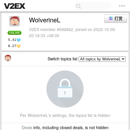
WolverineL
打赏
V2EX member #596842, joined on 2022-10-09
ONLINE
20:18:33 +08:00
5.31
0.27
Switch topics list
Per WolverineL's settings, the topics list is hidden
Deals
info, including closed deals, is not hidden