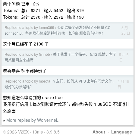
两个问题 已用 12%
Tokens：总计 6271 · 输入 5452 · 输出 819
Tokens：总计 2570 · 输入 2372 · 输出 198
Replied to a topic by lumm369
公司给每个研发分配了不限量 CC
5 月
›
25 日
sonnet 4.6，每周发布额度消耗排行榜，如何能排名靠前些呢？
这个月已经花了 2100 了
Replied to a topic by Gnnbb
关于我发了一个帖子， 5.12 结婚，留了
5 月 6
›
日
两桌请网友来搂席
恭喜恭喜 铜币赛博份子
Replied to a topic by morota
v 友们，如何从 VPS 上单向同步文件，
4 月 15
›
日
最好的办法是啥？
想知道怎么申请到的 oracle free
我用招行信用卡每次到验证付款环节 都会秒失败 1.38SGD 不知道什
么原因
More replies by WolverineL
»
© 2026 V2EX · 13ms · 3.9.8.5
About
·
Language