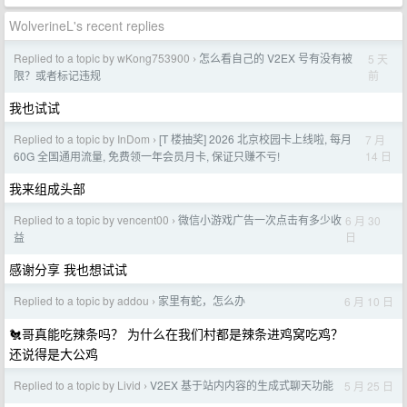
WolverineL's recent replies
Replied to a topic by wKong753900
怎么看自己的 V2EX 号有没有被
5 天
›
前
限？或者标记违规
我也试试
Replied to a topic by InDom
[T 楼抽奖] 2026 北京校园卡上线啦, 每月
7 月
›
14 日
60G 全国通用流量, 免费领一年会员月卡, 保证只赚不亏!
我来组成头部
Replied to a topic by vencent00
微信小游戏广告一次点击有多少收
6 月 30
›
日
益
感谢分享 我也想试试
Replied to a topic by addou
家里有蛇，怎么办
6 月 10 日
›
🐔哥真能吃辣条吗？ 为什么在我们村都是辣条进鸡窝吃鸡？
还说得是大公鸡
Replied to a topic by Livid
V2EX 基于站内内容的生成式聊天功能
5 月 25 日
›