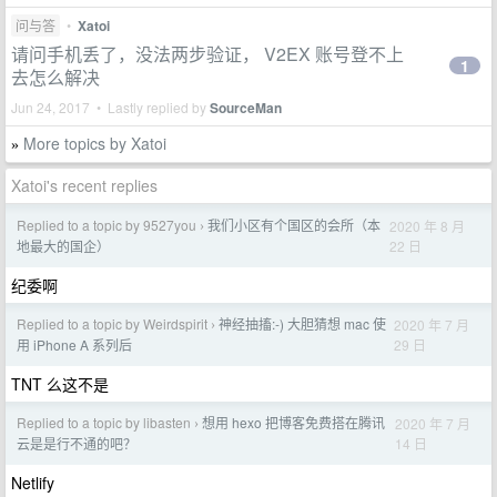
问与答
•
Xatoi
请问手机丢了，没法两步验证， V2EX 账号登不上
1
去怎么解决
Jun 24, 2017 • Lastly replied by
SourceMan
More topics by Xatoi
»
Xatoi's recent replies
Replied to a topic by 9527you
我们小区有个国区的会所（本
2020 年 8 月
›
22 日
地最大的国企）
纪委啊
Replied to a topic by Weirdspirit
神经抽搐:-) 大胆猜想 mac 使
2020 年 7 月
›
29 日
用 iPhone A 系列后
TNT 么这不是
Replied to a topic by libasten
想用 hexo 把博客免费搭在腾讯
2020 年 7 月
›
14 日
云是是行不通的吧？
Netlify