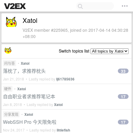
Xatoi
V2EX member #225965, joined on 2017-04-14 04:30:28
+08:00
Switch topics list
问与答
•
Xatoi
落枕了，求推荐枕头
33
Jan 21, 2018 • Lastly replied by
lj61785636
硬件
•
Xatoi
自由职业者求推荐笔记本
17
Jan 8, 2018 • Lastly replied by
Xatoi
分享发现
•
Xatoi
WebSSH Pro 今天限免啦
17
Nov 24, 2017 • Lastly replied by
littiefish