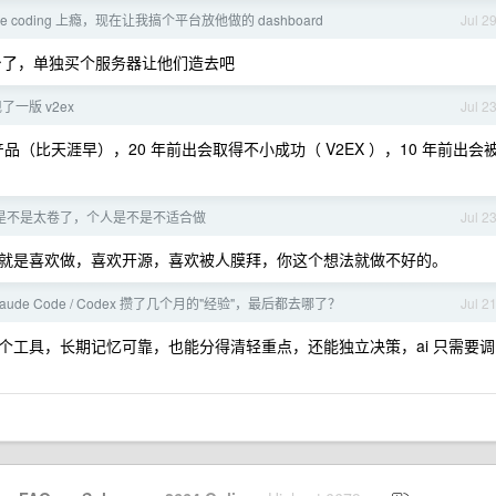
be coding 上瘾，现在让我搞个平台放他做的 dashboard
Jul 2
后台了，单独买个服务器让他们造去吧
了一版 v2ex
Jul 2
（比天涯早），20 年前出会取得不小成功（ V2EX ），10 年前出会
ent 是不是太卷了，个人是不是不适合做
Jul 2
就是喜欢做，喜欢开源，喜欢被人膜拜，你这个想法就做不好的。
aude Code / Codex 攒了几个月的"经验"，最后都去哪了？
Jul 2
个工具，长期记忆可靠，也能分得清轻重点，还能独立决策，ai 只需要调