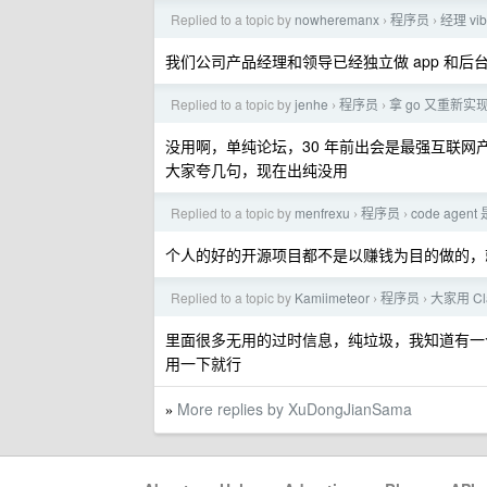
Replied to a topic by
nowheremanx
程序员
经理 vi
›
›
我们公司产品经理和领导已经独立做 app 和
Replied to a topic by
jenhe
程序员
拿 go 又重新实现
›
›
没用啊，单纯论坛，30 年前出会是最强互联网产品
大家夸几句，现在出纯没用
Replied to a topic by
menfrexu
程序员
code ag
›
›
个人的好的开源项目都不是以赚钱为目的做的，
Replied to a topic by
Kamiimeteor
程序员
大家用 Cl
›
›
里面很多无用的过时信息，纯垃圾，我知道有一
用一下就行
More replies by XuDongJianSama
»