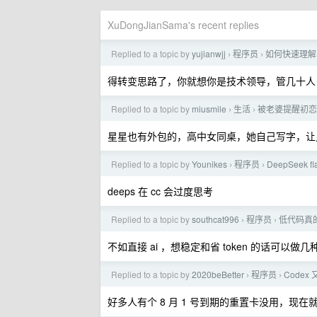
XuDongJianSama's recent replies
Replied to a topic by
yujianwjj
程序员
如何快速理解 
›
›
得转变思路了，你就想你是技术领导，管几十人
Replied to a topic by
miusmile
生活
被老婆提醒初恋
›
›
星星也有外包的，高中女同桌，她自己写字，让
Replied to a topic by
Younikes
程序员
DeepSeek 
›
›
deeps 在 cc 会过度思考
Replied to a topic by
southcat996
程序员
低代码真
›
›
不如直接 ai ，想稳定和省 token 的话可以做
Replied to a topic by
2020beBetter
程序员
Codex
›
›
好多人有个 8 月 1 号到期的重置卡没用，现