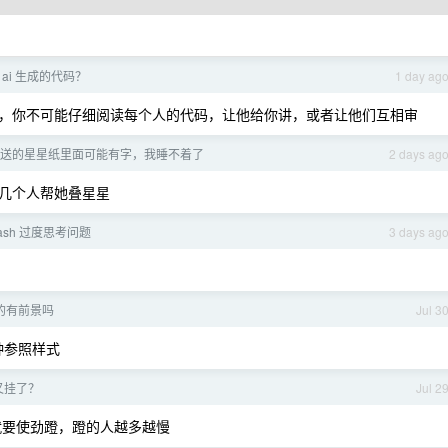
ai 生成的代码？
1 day ag
，你不可能仔细阅读每个人的代码，让他给你讲，或者让他们互相审
送的星星纸里面可能有字，我睡不着了
2 days ag
几个人帮她叠星星
flash 过度思考问题
3 days ag
的有前景吗
Jul 3
几种参照样式
 又挂了？
Jul 2
在就要使劲蹬，蹬的人越多越慢