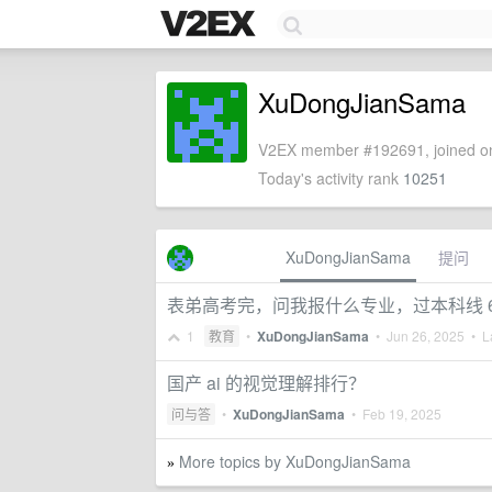
XuDongJianSama
V2EX member #192691, joined on
Today's activity rank
10251
XuDongJianSama
提问
表弟高考完，问我报什么专业，过本科线 6
1
教育
•
XuDongJianSama
•
Jun 26, 2025
• La
国产 ai 的视觉理解排行？
问与答
•
XuDongJianSama
•
Feb 19, 2025
More topics by XuDongJianSama
»