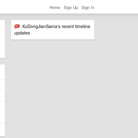
Home
Sign Up
Sign In
XuDongJianSama's recent timeline
updates